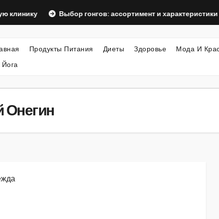
ку
Выбор гонгов: ассортимент и характеристики
Офо
авная
Продукты Питания
Диеты
Здоровье
Мода И Кра
 Йога
й Онегин
дежда