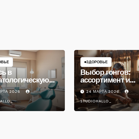
ОВЬЕ
ЗДОРОВЬЕ
сь в
Выбор гонгов:
атологическую
ассортимент и
ику
характеристики
АРТА 2026
24 МАРТА 2026
ALLO_
STUDIOHALLO_