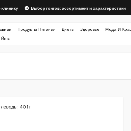
у
Выбор гонгов: ассортимент и характеристики
Офо
авная
Продукты Питания
Диеты
Здоровье
Мода И Кра
 Йога
глеводы: 40.1 г