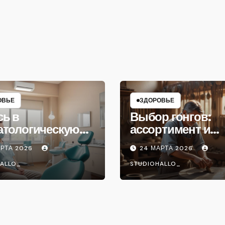
ОВЬЕ
ЗДОРОВЬЕ
сь в
Выбор гонгов:
атологическую
ассортимент и
ику
характеристики
АРТА 2026
24 МАРТА 2026
ALLO_
STUDIOHALLO_