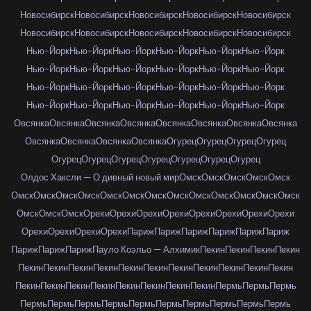
Новосибирск
Новосибирск
Новосибирск
Новосибирск
Новосибирск
Новосибирск
Новосибирск
Новосибирск
Новосибирск
Новосибирск
Нью-Йорк
Нью-Йорк
Нью-Йорк
Нью-Йорк
Нью-Йорк
Нью-Йорк
Нью-Йорк
Нью-Йорк
Нью-Йорк
Нью-Йорк
Нью-Йорк
Нью-Йорк
Нью-Йорк
Нью-Йорк
Нью-Йорк
Нью-Йорк
Нью-Йорк
Нью-Йорк
Нью-Йорк
Нью-Йорк
Нью-Йорк
Нью-Йорк
Нью-Йорк
Нью-Йорк
Овсянка
Овсянка
Овсянка
Овсянка
Овсянка
Овсянка
Овсянка
Овсянка
Овсянка
Овсянка
Овсянка
Овсянка
Огурец
Огурец
Огурец
Огурец
Огурец
Огурец
Огурец
Огурец
Огурец
Огурец
Огурец
Олдос Хаксли — О дивный новый мир
Омск
Омск
Омск
Омск
Омск
Омск
Омск
Омск
Омск
Омск
Омск
Омск
Омск
Омск
Омск
Омск
Омск
Омск
Омск
Омск
Омск
Орехи
Орехи
Орехи
Орехи
Орехи
Орехи
Орехи
Орехи
Орехи
Орехи
Орехи
Орехи
Париж
Париж
Париж
Париж
Париж
Париж
Париж
Париж
Париж
Пауло Коэльо — Алхимик
Пекин
Пекин
Пекин
Пекин
Пекин
Пекин
Пекин
Пекин
Пекин
Пекин
Пекин
Пекин
Пекин
Пекин
Пекин
Пекин
Пекин
Пекин
Пекин
Пекин
Пекин
Пекин
Пекин
Пермь
Пермь
Пермь
Пермь
Пермь
Пермь
Пермь
Пермь
Пермь
Пермь
Пермь
Пермь
Пермь