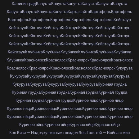
Калининград
Капуста
Капуста
Капуста
Капуста
Капуста
Капуста
Капуста
Капуста
Капуста
Капуста
Карта сайта
Картофель
Картофель
Картофель
Картофель
Картофель
Картофель
Картофель
Кейптаун
Кейптаун
Кейптаун
Кейптаун
Кейптаун
Кейптаун
Кейптаун
Кейптаун
Кейптаун
Кейптаун
Кейптаун
Кейптаун
Кейптаун
Кейптаун
Кейптаун
Кейптаун
Кейптаун
Кейптаун
Кейптаун
Кейптаун
Кейптаун
Кейптаун
Кейптаун
Клубника
Клубника
Клубника
Клубника
Клубника
Клубника
Клубника
Красноярск
Красноярск
Красноярск
Красноярск
Красноярск
Красноярск
Красноярск
Красноярск
Красноярск
Красноярск
Кукуруза
Кукуруза
Кукуруза
Кукуруза
Кукуруза
Кукуруза
Кукуруза
Кукуруза
Кукуруза
Кукуруза
Кукуруза
Кукуруза
Кукуруза
Куриная грудка
Куриная грудка
Куриная грудка
Куриная грудка
Куриная грудка
Куриная грудка
Куриная грудка
Куриное яйцо
Куриное яйцо
Куриное яйцо
Куриное яйцо
Куриное яйцо
Куриное яйцо
Куриное яйцо
Куриное яйцо
Куриное яйцо
Куриное яйцо
Куриное яйцо
Куриное яйцо
Куриное яйцо
Куриное яйцо
Куриное яйцо
Куриное яйцо
Кэн Кизи — Над кукушкиным гнездом
Лев Толстой — Война и мир