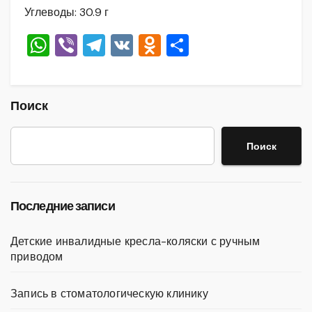
Углеводы: 30.9 г
W
Vi
T
V
O
О
h
b
el
K
d
тп
at
er
e
n
р
s
gr
o
а
Поиск
A
a
kl
в
Поиск
p
m
a
и
p
ss
ть
ni
Последние записи
ki
Детские инвалидные кресла-коляски с ручным
приводом
Запись в стоматологическую клинику