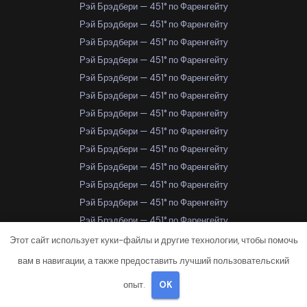
Рэй Брэдбери — 451° по Фаренгейту
Рэй Брэдбери — 451° по Фаренгейту
Рэй Брэдбери — 451° по Фаренгейту
Рэй Брэдбери — 451° по Фаренгейту
Рэй Брэдбери — 451° по Фаренгейту
Рэй Брэдбери — 451° по Фаренгейту
Рэй Брэдбери — 451° по Фаренгейту
Рэй Брэдбери — 451° по Фаренгейту
Рэй Брэдбери — 451° по Фаренгейту
Рэй Брэдбери — 451° по Фаренгейту
Рэй Брэдбери — 451° по Фаренгейту
Рэй Брэдбери — 451° по Фаренгейту
Рэй Брэдбери — 451° по Фаренгейту
Рэй Брэдбери — 451° по Фаренгейту
Этот сайт использует куки-файлы и другие технологии, чтобы помочь
Рэй Брэдбери — 451° по Фаренгейту
вам в навигации, а также предоставить лучший пользовательский
Рэй Брэдбери — 451° по Фаренгейту
опыт.
OK
Рэй Брэдбери — 451° по Фаренгейту