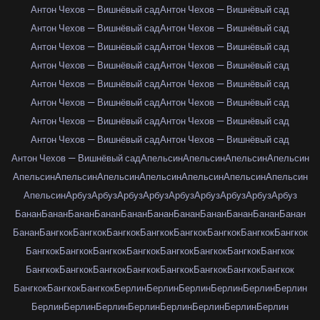
Антон Чехов — Вишнёвый сад
Антон Чехов — Вишнёвый сад
Антон Чехов — Вишнёвый сад
Антон Чехов — Вишнёвый сад
Антон Чехов — Вишнёвый сад
Антон Чехов — Вишнёвый сад
Антон Чехов — Вишнёвый сад
Антон Чехов — Вишнёвый сад
Антон Чехов — Вишнёвый сад
Антон Чехов — Вишнёвый сад
Антон Чехов — Вишнёвый сад
Антон Чехов — Вишнёвый сад
Антон Чехов — Вишнёвый сад
Антон Чехов — Вишнёвый сад
Антон Чехов — Вишнёвый сад
Антон Чехов — Вишнёвый сад
Антон Чехов — Вишнёвый сад
Апельсин
Апельсин
Апельсин
Апельсин
Апельсин
Апельсин
Апельсин
Апельсин
Апельсин
Апельсин
Апельсин
Апельсин
Арбуз
Арбуз
Арбуз
Арбуз
Арбуз
Арбуз
Арбуз
Арбуз
Арбуз
Банан
Банан
Банан
Банан
Банан
Банан
Банан
Банан
Банан
Банан
Банан
Банан
Бангкок
Бангкок
Бангкок
Бангкок
Бангкок
Бангкок
Бангкок
Бангкок
Бангкок
Бангкок
Бангкок
Бангкок
Бангкок
Бангкок
Бангкок
Бангкок
Бангкок
Бангкок
Бангкок
Бангкок
Бангкок
Бангкок
Бангкок
Бангкок
Бангкок
Бангкок
Бангкок
Берлин
Берлин
Берлин
Берлин
Берлин
Берлин
Берлин
Берлин
Берлин
Берлин
Берлин
Берлин
Берлин
Берлин