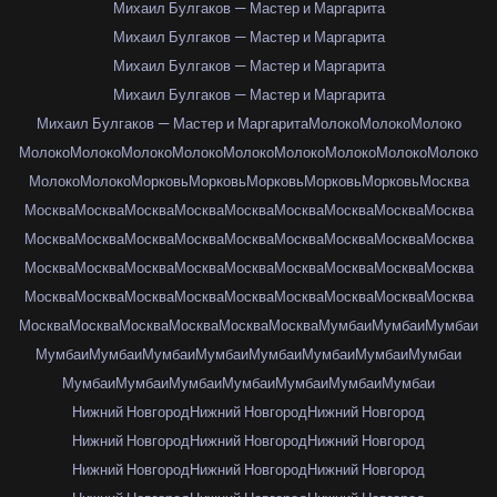
Михаил Булгаков — Мастер и Маргарита
Михаил Булгаков — Мастер и Маргарита
Михаил Булгаков — Мастер и Маргарита
Михаил Булгаков — Мастер и Маргарита
Михаил Булгаков — Мастер и Маргарита
Молоко
Молоко
Молоко
Молоко
Молоко
Молоко
Молоко
Молоко
Молоко
Молоко
Молоко
Молоко
Молоко
Молоко
Морковь
Морковь
Морковь
Морковь
Морковь
Москва
Москва
Москва
Москва
Москва
Москва
Москва
Москва
Москва
Москва
Москва
Москва
Москва
Москва
Москва
Москва
Москва
Москва
Москва
Москва
Москва
Москва
Москва
Москва
Москва
Москва
Москва
Москва
Москва
Москва
Москва
Москва
Москва
Москва
Москва
Москва
Москва
Москва
Москва
Москва
Москва
Москва
Москва
Мумбаи
Мумбаи
Мумбаи
Мумбаи
Мумбаи
Мумбаи
Мумбаи
Мумбаи
Мумбаи
Мумбаи
Мумбаи
Мумбаи
Мумбаи
Мумбаи
Мумбаи
Мумбаи
Мумбаи
Мумбаи
Нижний Новгород
Нижний Новгород
Нижний Новгород
Нижний Новгород
Нижний Новгород
Нижний Новгород
Нижний Новгород
Нижний Новгород
Нижний Новгород