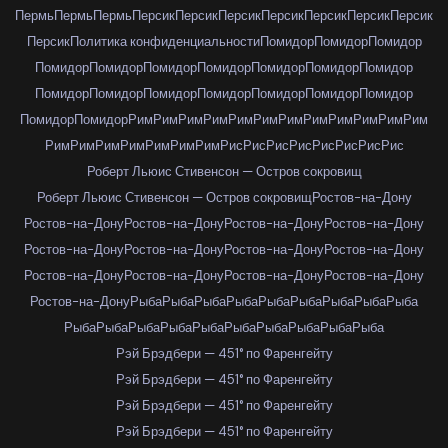
Пермь
Пермь
Пермь
Персик
Персик
Персик
Персик
Персик
Персик
Персик
Персик
Политика конфиденциальности
Помидор
Помидор
Помидор
Помидор
Помидор
Помидор
Помидор
Помидор
Помидор
Помидор
Помидор
Помидор
Помидор
Помидор
Помидор
Помидор
Помидор
Помидор
Помидор
Рим
Рим
Рим
Рим
Рим
Рим
Рим
Рим
Рим
Рим
Рим
Рим
Рим
Рим
Рим
Рим
Рим
Рим
Рим
Рис
Рис
Рис
Рис
Рис
Рис
Рис
Рис
Роберт Льюис Стивенсон — Остров сокровищ
Роберт Льюис Стивенсон — Остров сокровищ
Ростов-на-Дону
Ростов-на-Дону
Ростов-на-Дону
Ростов-на-Дону
Ростов-на-Дону
Ростов-на-Дону
Ростов-на-Дону
Ростов-на-Дону
Ростов-на-Дону
Ростов-на-Дону
Ростов-на-Дону
Ростов-на-Дону
Ростов-на-Дону
Ростов-на-Дону
Рыба
Рыба
Рыба
Рыба
Рыба
Рыба
Рыба
Рыба
Рыба
Рыба
Рыба
Рыба
Рыба
Рыба
Рыба
Рыба
Рыба
Рыба
Рыба
Рэй Брэдбери — 451° по Фаренгейту
Рэй Брэдбери — 451° по Фаренгейту
Рэй Брэдбери — 451° по Фаренгейту
Рэй Брэдбери — 451° по Фаренгейту