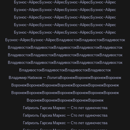
Буэнос-Айрес
Буэнос-Айрес
Буэнос-Айрес
Буэнос-Айрес
Буэнос-Айрес
Буэнос-Айрес
Буэнос-Айрес
Буэнос-Айрес
Буэнос-Айрес
Буэнос-Айрес
Буэнос-Айрес
Буэнос-Айрес
Буэнос-Айрес
Буэнос-Айрес
Буэнос-Айрес
Буэнос-Айрес
Буэнос-Айрес
Буэнос-Айрес
Буэнос-Айрес
Буэнос-Айрес
Буэнос-Айрес
Буэнос-Айрес
Владивосток
Владивосток
Владивосток
Владивосток
Владивосток
Владивосток
Владивосток
Владивосток
Владивосток
Владивосток
Владивосток
Владивосток
Владивосток
Владивосток
Владивосток
Владивосток
Владивосток
Владивосток
Владивосток
Владивосток
Владивосток
Владивосток
Владимир Набоков — Лолита
Воронеж
Воронеж
Воронеж
Воронеж
Воронеж
Воронеж
Воронеж
Воронеж
Воронеж
Воронеж
Воронеж
Воронеж
Воронеж
Воронеж
Воронеж
Воронеж
Воронеж
Воронеж
Воронеж
Воронеж
Воронеж
Воронеж
Воронеж
Габриэль Гарсиа Маркес — Сто лет одиночества
Габриэль Гарсиа Маркес — Сто лет одиночества
Габриэль Гарсиа Маркес — Сто лет одиночества