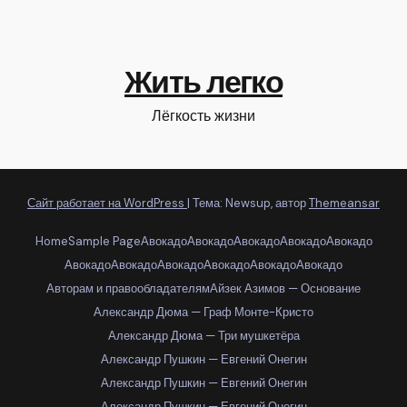
Жить легко
Лёгкость жизни
Сайт работает на WordPress
|
Тема: Newsup, автор
Themeansar
Home
Sample Page
Авокадо
Авокадо
Авокадо
Авокадо
Авокадо
Авокадо
Авокадо
Авокадо
Авокадо
Авокадо
Авокадо
Авторам и правообладателям
Айзек Азимов — Основание
Александр Дюма — Граф Монте-Кристо
Александр Дюма — Три мушкетёра
Александр Пушкин — Евгений Онегин
Александр Пушкин — Евгений Онегин
Александр Пушкин — Евгений Онегин