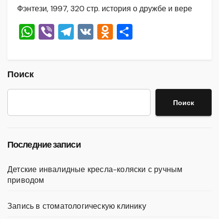
Фэнтези, 1997, 320 стр. история о дружбе и вере
W
Vi
T
V
O
О
h
b
el
K
d
тп
at
er
e
n
р
s
gr
o
а
Поиск
A
a
kl
в
Поиск
p
m
a
и
p
ss
ть
ni
Последние записи
ki
Детские инвалидные кресла-коляски с ручным
приводом
Запись в стоматологическую клинику