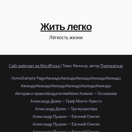
Жить легко
Лёгкость жизни
Сайт работает на WordPress
|
Тема: Newsup, автор
Themeansar
Home
Sample Page
Авокадо
Авокадо
Авокадо
Авокадо
Авокадо
Авокадо
Авокадо
Авокадо
Авокадо
Авокадо
Авокадо
Авторам и правообладателям
Айзек Азимов — Основание
Александр Дюма — Граф Монте-Кристо
Александр Дюма — Три мушкетёра
Александр Пушкин — Евгений Онегин
Александр Пушкин — Евгений Онегин
Александр Пушкин — Евгений Онегин