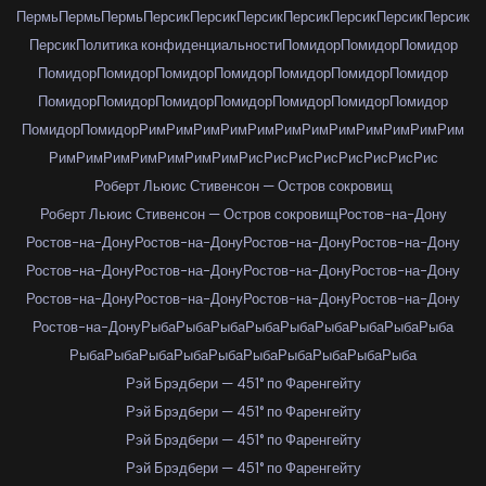
Пермь
Пермь
Пермь
Персик
Персик
Персик
Персик
Персик
Персик
Персик
Персик
Политика конфиденциальности
Помидор
Помидор
Помидор
Помидор
Помидор
Помидор
Помидор
Помидор
Помидор
Помидор
Помидор
Помидор
Помидор
Помидор
Помидор
Помидор
Помидор
Помидор
Помидор
Рим
Рим
Рим
Рим
Рим
Рим
Рим
Рим
Рим
Рим
Рим
Рим
Рим
Рим
Рим
Рим
Рим
Рим
Рим
Рис
Рис
Рис
Рис
Рис
Рис
Рис
Рис
Роберт Льюис Стивенсон — Остров сокровищ
Роберт Льюис Стивенсон — Остров сокровищ
Ростов-на-Дону
Ростов-на-Дону
Ростов-на-Дону
Ростов-на-Дону
Ростов-на-Дону
Ростов-на-Дону
Ростов-на-Дону
Ростов-на-Дону
Ростов-на-Дону
Ростов-на-Дону
Ростов-на-Дону
Ростов-на-Дону
Ростов-на-Дону
Ростов-на-Дону
Рыба
Рыба
Рыба
Рыба
Рыба
Рыба
Рыба
Рыба
Рыба
Рыба
Рыба
Рыба
Рыба
Рыба
Рыба
Рыба
Рыба
Рыба
Рыба
Рэй Брэдбери — 451° по Фаренгейту
Рэй Брэдбери — 451° по Фаренгейту
Рэй Брэдбери — 451° по Фаренгейту
Рэй Брэдбери — 451° по Фаренгейту