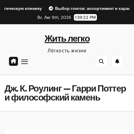
Перейти
линику
Выбор гонгов: ассортимент и характеристики
к
Вс. Авг 9th, 2026
1:39:23 PM
содержанию
Жить легко
Лёгкость жизни
Дж. К. Роулинг — Гарри Поттер
и философский камень