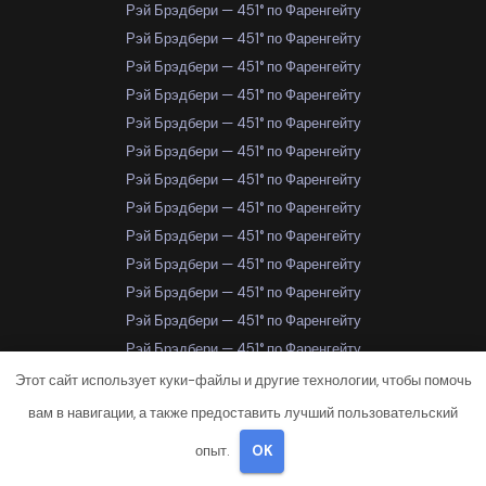
Рэй Брэдбери — 451° по Фаренгейту
Рэй Брэдбери — 451° по Фаренгейту
Рэй Брэдбери — 451° по Фаренгейту
Рэй Брэдбери — 451° по Фаренгейту
Рэй Брэдбери — 451° по Фаренгейту
Рэй Брэдбери — 451° по Фаренгейту
Рэй Брэдбери — 451° по Фаренгейту
Рэй Брэдбери — 451° по Фаренгейту
Рэй Брэдбери — 451° по Фаренгейту
Рэй Брэдбери — 451° по Фаренгейту
Рэй Брэдбери — 451° по Фаренгейту
Рэй Брэдбери — 451° по Фаренгейту
Рэй Брэдбери — 451° по Фаренгейту
Рэй Брэдбери — 451° по Фаренгейту
Этот сайт использует куки-файлы и другие технологии, чтобы помочь
Рэй Брэдбери — 451° по Фаренгейту
вам в навигации, а также предоставить лучший пользовательский
Рэй Брэдбери — 451° по Фаренгейту
опыт.
OK
Рэй Брэдбери — 451° по Фаренгейту