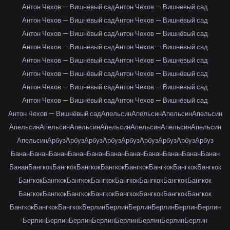
Антон Чехов — Вишнёвый сад
Антон Чехов — Вишнёвый сад
Антон Чехов — Вишнёвый сад
Антон Чехов — Вишнёвый сад
Антон Чехов — Вишнёвый сад
Антон Чехов — Вишнёвый сад
Антон Чехов — Вишнёвый сад
Антон Чехов — Вишнёвый сад
Антон Чехов — Вишнёвый сад
Антон Чехов — Вишнёвый сад
Антон Чехов — Вишнёвый сад
Антон Чехов — Вишнёвый сад
Антон Чехов — Вишнёвый сад
Антон Чехов — Вишнёвый сад
Антон Чехов — Вишнёвый сад
Антон Чехов — Вишнёвый сад
Антон Чехов — Вишнёвый сад
Апельсин
Апельсин
Апельсин
Апельсин
Апельсин
Апельсин
Апельсин
Апельсин
Апельсин
Апельсин
Апельсин
Апельсин
Арбуз
Арбуз
Арбуз
Арбуз
Арбуз
Арбуз
Арбуз
Арбуз
Арбуз
Банан
Банан
Банан
Банан
Банан
Банан
Банан
Банан
Банан
Банан
Банан
Банан
Бангкок
Бангкок
Бангкок
Бангкок
Бангкок
Бангкок
Бангкок
Бангкок
Бангкок
Бангкок
Бангкок
Бангкок
Бангкок
Бангкок
Бангкок
Бангкок
Бангкок
Бангкок
Бангкок
Бангкок
Бангкок
Бангкок
Бангкок
Бангкок
Бангкок
Бангкок
Бангкок
Берлин
Берлин
Берлин
Берлин
Берлин
Берлин
Берлин
Берлин
Берлин
Берлин
Берлин
Берлин
Берлин
Берлин