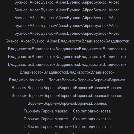
Буэнос-Айрес
Буэнос-Айрес
Буэнос-Айрес
Буэнос-Айрес
Буэнос-Айрес
Буэнос-Айрес
Буэнос-Айрес
Буэнос-Айрес
Буэнос-Айрес
Буэнос-Айрес
Буэнос-Айрес
Буэнос-Айрес
Буэнос-Айрес
Буэнос-Айрес
Буэнос-Айрес
Буэнос-Айрес
Буэнос-Айрес
Буэнос-Айрес
Буэнос-Айрес
Буэнос-Айрес
Буэнос-Айрес
Буэнос-Айрес
Владивосток
Владивосток
Владивосток
Владивосток
Владивосток
Владивосток
Владивосток
Владивосток
Владивосток
Владивосток
Владивосток
Владивосток
Владивосток
Владивосток
Владивосток
Владивосток
Владивосток
Владивосток
Владивосток
Владивосток
Владивосток
Владивосток
Владимир Набоков — Лолита
Воронеж
Воронеж
Воронеж
Воронеж
Воронеж
Воронеж
Воронеж
Воронеж
Воронеж
Воронеж
Воронеж
Воронеж
Воронеж
Воронеж
Воронеж
Воронеж
Воронеж
Воронеж
Воронеж
Воронеж
Воронеж
Воронеж
Воронеж
Габриэль Гарсиа Маркес — Сто лет одиночества
Габриэль Гарсиа Маркес — Сто лет одиночества
Габриэль Гарсиа Маркес — Сто лет одиночества