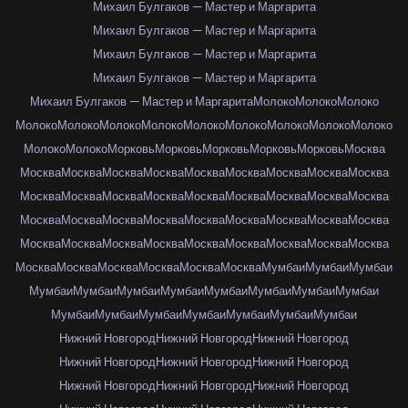
Михаил Булгаков — Мастер и Маргарита
Михаил Булгаков — Мастер и Маргарита
Михаил Булгаков — Мастер и Маргарита
Михаил Булгаков — Мастер и Маргарита
Михаил Булгаков — Мастер и Маргарита
Молоко
Молоко
Молоко
Молоко
Молоко
Молоко
Молоко
Молоко
Молоко
Молоко
Молоко
Молоко
Молоко
Молоко
Морковь
Морковь
Морковь
Морковь
Морковь
Москва
Москва
Москва
Москва
Москва
Москва
Москва
Москва
Москва
Москва
Москва
Москва
Москва
Москва
Москва
Москва
Москва
Москва
Москва
Москва
Москва
Москва
Москва
Москва
Москва
Москва
Москва
Москва
Москва
Москва
Москва
Москва
Москва
Москва
Москва
Москва
Москва
Москва
Москва
Москва
Москва
Москва
Москва
Мумбаи
Мумбаи
Мумбаи
Мумбаи
Мумбаи
Мумбаи
Мумбаи
Мумбаи
Мумбаи
Мумбаи
Мумбаи
Мумбаи
Мумбаи
Мумбаи
Мумбаи
Мумбаи
Мумбаи
Мумбаи
Нижний Новгород
Нижний Новгород
Нижний Новгород
Нижний Новгород
Нижний Новгород
Нижний Новгород
Нижний Новгород
Нижний Новгород
Нижний Новгород