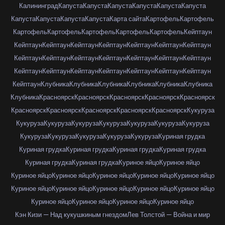
Калининград
Капуста
Капуста
Капуста
Капуста
Капуста
Капуста
Капуста
Капуста
Капуста
Капуста
Карта сайта
Картофель
Картофель
Картофель
Картофель
Картофель
Картофель
Картофель
Кейптаун
Кейптаун
Кейптаун
Кейптаун
Кейптаун
Кейптаун
Кейптаун
Кейптаун
Кейптаун
Кейптаун
Кейптаун
Кейптаун
Кейптаун
Кейптаун
Кейптаун
Кейптаун
Кейптаун
Кейптаун
Кейптаун
Кейптаун
Кейптаун
Кейптаун
Кейптаун
Клубника
Клубника
Клубника
Клубника
Клубника
Клубника
Клубника
Красноярск
Красноярск
Красноярск
Красноярск
Красноярск
Красноярск
Красноярск
Красноярск
Красноярск
Красноярск
Кукуруза
Кукуруза
Кукуруза
Кукуруза
Кукуруза
Кукуруза
Кукуруза
Кукуруза
Кукуруза
Кукуруза
Кукуруза
Кукуруза
Кукуруза
Куриная грудка
Куриная грудка
Куриная грудка
Куриная грудка
Куриная грудка
Куриная грудка
Куриная грудка
Куриное яйцо
Куриное яйцо
Куриное яйцо
Куриное яйцо
Куриное яйцо
Куриное яйцо
Куриное яйцо
Куриное яйцо
Куриное яйцо
Куриное яйцо
Куриное яйцо
Куриное яйцо
Куриное яйцо
Куриное яйцо
Куриное яйцо
Куриное яйцо
Кэн Кизи — Над кукушкиным гнездом
Лев Толстой — Война и мир