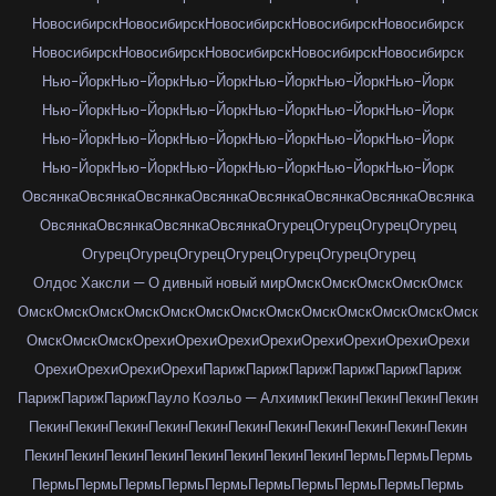
Новосибирск
Новосибирск
Новосибирск
Новосибирск
Новосибирск
Новосибирск
Новосибирск
Новосибирск
Новосибирск
Новосибирск
Нью-Йорк
Нью-Йорк
Нью-Йорк
Нью-Йорк
Нью-Йорк
Нью-Йорк
Нью-Йорк
Нью-Йорк
Нью-Йорк
Нью-Йорк
Нью-Йорк
Нью-Йорк
Нью-Йорк
Нью-Йорк
Нью-Йорк
Нью-Йорк
Нью-Йорк
Нью-Йорк
Нью-Йорк
Нью-Йорк
Нью-Йорк
Нью-Йорк
Нью-Йорк
Нью-Йорк
Овсянка
Овсянка
Овсянка
Овсянка
Овсянка
Овсянка
Овсянка
Овсянка
Овсянка
Овсянка
Овсянка
Овсянка
Огурец
Огурец
Огурец
Огурец
Огурец
Огурец
Огурец
Огурец
Огурец
Огурец
Огурец
Олдос Хаксли — О дивный новый мир
Омск
Омск
Омск
Омск
Омск
Омск
Омск
Омск
Омск
Омск
Омск
Омск
Омск
Омск
Омск
Омск
Омск
Омск
Омск
Омск
Омск
Орехи
Орехи
Орехи
Орехи
Орехи
Орехи
Орехи
Орехи
Орехи
Орехи
Орехи
Орехи
Париж
Париж
Париж
Париж
Париж
Париж
Париж
Париж
Париж
Пауло Коэльо — Алхимик
Пекин
Пекин
Пекин
Пекин
Пекин
Пекин
Пекин
Пекин
Пекин
Пекин
Пекин
Пекин
Пекин
Пекин
Пекин
Пекин
Пекин
Пекин
Пекин
Пекин
Пекин
Пекин
Пекин
Пермь
Пермь
Пермь
Пермь
Пермь
Пермь
Пермь
Пермь
Пермь
Пермь
Пермь
Пермь
Пермь