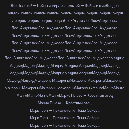
Лев Толстой — Война и мир
Лев Толстой — Война и мир
Лондон
Лондон
Лондон
Лондон
Лондон
Лондон
Лондон
Лондон
Лондон
Лондон
Лондон
Лондон
Лондон
Лондон
Лос-Анджелес
Лос-Анджелес
Лос-Анджелес
Лос-Анджелес
Лос-Анджелес
Лос-Анджелес
Лос-Анджелес
Лос-Анджелес
Лос-Анджелес
Лос-Анджелес
Лос-Анджелес
Лос-Анджелес
Лос-Анджелес
Лос-Анджелес
Лос-Анджелес
Лос-Анджелес
Лос-Анджелес
Лос-Анджелес
Лос-Анджелес
Лос-Анджелес
Лос-Анджелес
Лос-Анджелес
Мадрид
Мадрид
Мадрид
Мадрид
Мадрид
Мадрид
Мадрид
Мадрид
Мадрид
Мадрид
Мадрид
Мадрид
Мадрид
Мадрид
Мадрид
Мадрид
Мадрид
Мадрид
Мадрид
Макароны
Макароны
Макароны
Макароны
Макароны
Макароны
Макароны
Макароны
Макароны
Макароны
Манго
Манго
Манго
Манго
Манго
Манго
Манго
Марио Пьюзо — Крёстный отец
Марио Пьюзо — Крёстный отец
Марк Твен — Приключения Тома Сойера
Марк Твен — Приключения Тома Сойера
Марк Твен — Приключения Тома Сойера