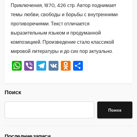
Приключения, 1870, 426 стр. Автор поднимает
темы любви, свободы и борьбы с внутренними
противоречиями. Текст отличается
выразительным языком и продуманной
композицией. Произведение стало классикой
мировой литературы и до сих пор актуально.
W
Vi
T
V
O
О
h
b
el
K
d
тп
at
er
e
n
р
s
gr
o
а
Поиск
A
a
kl
в
Поиск
p
m
a
и
p
ss
ть
ni
Последние записи