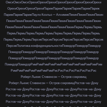
Омск
Омск
Омск
Орехи
Орехи
Орехи
Орехи
Орехи
Орехи
Орехи
Орехи
Орехи
Орехи
Орехи
Орехи
Париж
Париж
Париж
Париж
Париж
Париж
Париж
Париж
Париж
Пауло Коэльо — Алхимик
Пекин
Пекин
Пекин
Пекин
Пекин
Пекин
Пекин
Пекин
Пекин
Пекин
Пекин
Пекин
Пекин
Пекин
Пекин
Пекин
Пекин
Пекин
Пекин
Пекин
Пекин
Пекин
Пекин
Пермь
Пермь
Пермь
Пермь
Пермь
Пермь
Пермь
Пермь
Пермь
Пермь
Пермь
Пермь
Пермь
Пермь
Пермь
Пермь
Персик
Персик
Персик
Персик
Персик
Персик
Персик
Персик
Политика конфиденциальности
Помидор
Помидор
Помидор
Помидор
Помидор
Помидор
Помидор
Помидор
Помидор
Помидор
Помидор
Помидор
Помидор
Помидор
Помидор
Помидор
Помидор
Помидор
Помидор
Рим
Рим
Рим
Рим
Рим
Рим
Рим
Рим
Рим
Рим
Рим
Рим
Рим
Рим
Рим
Рим
Рим
Рим
Рим
Рис
Рис
Рис
Рис
Рис
Рис
Рис
Рис
Роберт Льюис Стивенсон — Остров сокровищ
Роберт Льюис Стивенсон — Остров сокровищ
Ростов-на-Дону
Ростов-на-Дону
Ростов-на-Дону
Ростов-на-Дону
Ростов-на-Дону
Ростов-на-Дону
Ростов-на-Дону
Ростов-на-Дону
Ростов-на-Дону
Ростов-на-Дону
Ростов-на-Дону
Ростов-на-Дону
Ростов-на-Дону