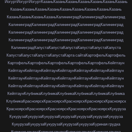
Йогурт
Йогурт
Йогурт
Казань
Казань
Казань
Казань
Казань
Казань
Казань
Казань
Казань
Казань
Казань
Казань
Казань
Казань
Казань
Казань
Казань
Казань
Казань
Казань
Калининград
Калининград
Калининград
Калининград
Калининград
Калининград
Калининград
Калининград
Калининград
Калининград
Калининград
Калининград
Калининград
Калининград
Калининград
Калининград
Калининград
Калининград
Калининград
Капуста
Капуста
Капуста
Капуста
Капуста
Капуста
Капуста
Капуста
Капуста
Капуста
Карта сайта
Картофель
Картофель
Картофель
Картофель
Картофель
Картофель
Картофель
Кейптаун
Кейптаун
Кейптаун
Кейптаун
Кейптаун
Кейптаун
Кейптаун
Кейптаун
Кейптаун
Кейптаун
Кейптаун
Кейптаун
Кейптаун
Кейптаун
Кейптаун
Кейптаун
Кейптаун
Кейптаун
Кейптаун
Кейптаун
Кейптаун
Кейптаун
Кейптаун
Клубника
Клубника
Клубника
Клубника
Клубника
Клубника
Клубника
Красноярск
Красноярск
Красноярск
Красноярск
Красноярск
Красноярск
Красноярск
Красноярск
Красноярск
Красноярск
Кукуруза
Кукуруза
Кукуруза
Кукуруза
Кукуруза
Кукуруза
Кукуруза
Кукуруза
Кукуруза
Кукуруза
Кукуруза
Кукуруза
Кукуруза
Куриная грудка
Куриная грудка
Куриная грудка
Куриная грудка
Куриная грудка