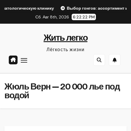
Перейти
ческую клинику
Выбор гонгов: ассортимент и характерис
к
Сб. Авг 8th, 2026
6:22:23 PM
содержанию
Жить легко
Лёгкость жизни
Жюль Верн — 20 000 лье под
водой