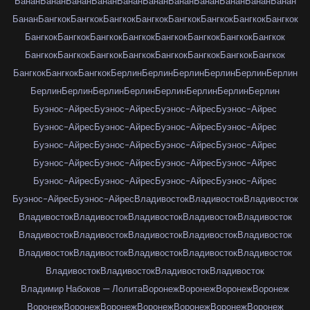
Банан
Банан
Банан
Банан
Банан
Банан
Банан
Банан
Банан
Банан
Банан
Банан
Бангкок
Бангкок
Бангкок
Бангкок
Бангкок
Бангкок
Бангкок
Бангкок
Бангкок
Бангкок
Бангкок
Бангкок
Бангкок
Бангкок
Бангкок
Бангкок
Бангкок
Бангкок
Бангкок
Бангкок
Бангкок
Бангкок
Бангкок
Бангкок
Бангкок
Бангкок
Бангкок
Берлин
Берлин
Берлин
Берлин
Берлин
Берлин
Берлин
Берлин
Берлин
Берлин
Берлин
Берлин
Берлин
Берлин
Буэнос-Айрес
Буэнос-Айрес
Буэнос-Айрес
Буэнос-Айрес
Буэнос-Айрес
Буэнос-Айрес
Буэнос-Айрес
Буэнос-Айрес
Буэнос-Айрес
Буэнос-Айрес
Буэнос-Айрес
Буэнос-Айрес
Буэнос-Айрес
Буэнос-Айрес
Буэнос-Айрес
Буэнос-Айрес
Буэнос-Айрес
Буэнос-Айрес
Буэнос-Айрес
Буэнос-Айрес
Буэнос-Айрес
Буэнос-Айрес
Владивосток
Владивосток
Владивосток
Владивосток
Владивосток
Владивосток
Владивосток
Владивосток
Владивосток
Владивосток
Владивосток
Владивосток
Владивосток
Владивосток
Владивосток
Владивосток
Владивосток
Владивосток
Владивосток
Владивосток
Владивосток
Владивосток
Владимир Набоков — Лолита
Воронеж
Воронеж
Воронеж
Воронеж
Воронеж
Воронеж
Воронеж
Воронеж
Воронеж
Воронеж
Воронеж