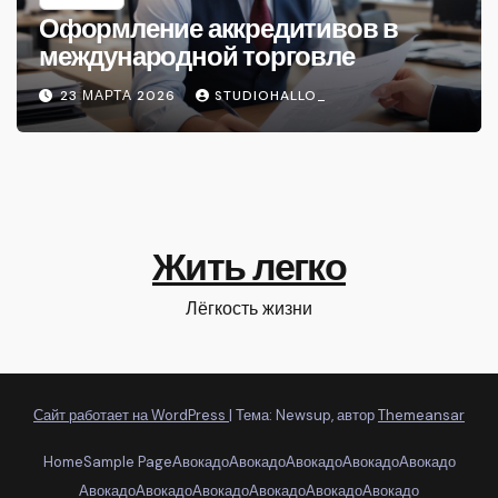
Оформление аккредитивов в
международной торговле
23 МАРТА 2026
STUDIOHALLO_
Жить легко
Лёгкость жизни
Сайт работает на WordPress
|
Тема: Newsup, автор
Themeansar
Home
Sample Page
Авокадо
Авокадо
Авокадо
Авокадо
Авокадо
Авокадо
Авокадо
Авокадо
Авокадо
Авокадо
Авокадо