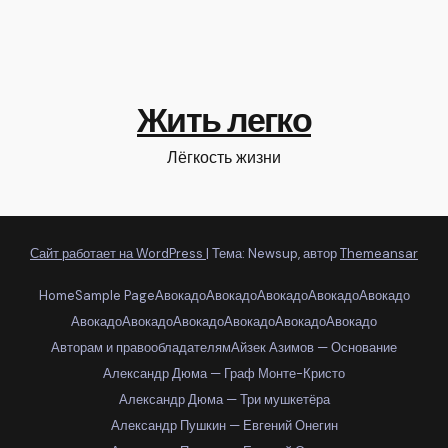
Жить легко
Лёгкость жизни
Сайт работает на WordPress
|
Тема: Newsup, автор
Themeansar
Home
Sample Page
Авокадо
Авокадо
Авокадо
Авокадо
Авокадо
Авокадо
Авокадо
Авокадо
Авокадо
Авокадо
Авокадо
Авторам и правообладателям
Айзек Азимов — Основание
Александр Дюма — Граф Монте-Кристо
Александр Дюма — Три мушкетёра
Александр Пушкин — Евгений Онегин