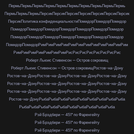
Пермь
Пермь
Пермь
Пермь
Пермь
Пермь
Пермь
Пермь
Пермь
Пермь
Пермь
Пермь
Пермь
Персик
Персик
Персик
Персик
Персик
Персик
Персик
Персик
Политика конфиденциальности
Помидор
Помидор
Помидор
Помидор
Помидор
Помидор
Помидор
Помидор
Помидор
Помидор
Помидор
Помидор
Помидор
Помидор
Помидор
Помидор
Помидор
Помидор
Помидор
Рим
Рим
Рим
Рим
Рим
Рим
Рим
Рим
Рим
Рим
Рим
Рим
Рим
Рим
Рим
Рим
Рим
Рим
Рим
Рис
Рис
Рис
Рис
Рис
Рис
Рис
Рис
Роберт Льюис Стивенсон — Остров сокровищ
Роберт Льюис Стивенсон — Остров сокровищ
Ростов-на-Дону
Ростов-на-Дону
Ростов-на-Дону
Ростов-на-Дону
Ростов-на-Дону
Ростов-на-Дону
Ростов-на-Дону
Ростов-на-Дону
Ростов-на-Дону
Ростов-на-Дону
Ростов-на-Дону
Ростов-на-Дону
Ростов-на-Дону
Ростов-на-Дону
Рыба
Рыба
Рыба
Рыба
Рыба
Рыба
Рыба
Рыба
Рыба
Рыба
Рыба
Рыба
Рыба
Рыба
Рыба
Рыба
Рыба
Рыба
Рыба
Рэй Брэдбери — 451° по Фаренгейту
Рэй Брэдбери — 451° по Фаренгейту
Рэй Брэдбери — 451° по Фаренгейту