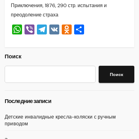
Приключения, 1876, 290 стр. испытания и
преодоление страха
W
Vi
T
V
O
О
h
b
el
K
d
тп
at
er
e
n
р
s
gr
o
а
Поиск
A
a
kl
в
Поиск
p
m
a
и
p
ss
ть
ni
Последние записи
ki
Детские инвалидные кресла-коляски с ручным
приводом