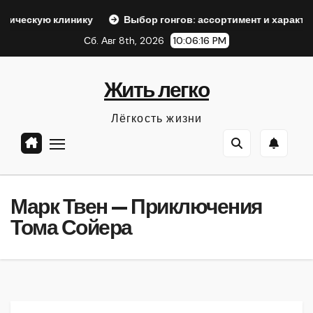
Перейти
инику
Выбор гонгов: ассортимент и характеристики
к
Сб. Авг 8th, 2026
10:06:18 PM
содержанию
Жить легко
Лёгкость жизни
Марк Твен — Приключения
Тома Сойера