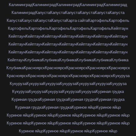
Калининград
Калининград
Калининград
Калининград
Калининград
Калининград
Капуста
Капуста
Капуста
Капуста
Капуста
Капуста
Капуста
Капуста
Капуста
Капуста
Карта сайта
Картофель
Картофель
Картофель
Картофель
Картофель
Картофель
Картофель
Кейптаун
Кейптаун
Кейптаун
Кейптаун
Кейптаун
Кейптаун
Кейптаун
Кейптаун
Кейптаун
Кейптаун
Кейптаун
Кейптаун
Кейптаун
Кейптаун
Кейптаун
Кейптаун
Кейптаун
Кейптаун
Кейптаун
Кейптаун
Кейптаун
Кейптаун
Кейптаун
Клубника
Клубника
Клубника
Клубника
Клубника
Клубника
Клубника
Красноярск
Красноярск
Красноярск
Красноярск
Красноярск
Красноярск
Красноярск
Красноярск
Красноярск
Красноярск
Кукуруза
Кукуруза
Кукуруза
Кукуруза
Кукуруза
Кукуруза
Кукуруза
Кукуруза
Кукуруза
Кукуруза
Кукуруза
Кукуруза
Кукуруза
Куриная грудка
Куриная грудка
Куриная грудка
Куриная грудка
Куриная грудка
Куриная грудка
Куриная грудка
Куриное яйцо
Куриное яйцо
Куриное яйцо
Куриное яйцо
Куриное яйцо
Куриное яйцо
Куриное яйцо
Куриное яйцо
Куриное яйцо
Куриное яйцо
Куриное яйцо
Куриное яйцо
Куриное яйцо
Куриное яйцо
Куриное яйцо
Куриное яйцо