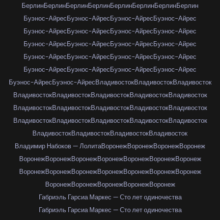
Берлин
Берлин
Берлин
Берлин
Берлин
Берлин
Берлин
Берлин
Буэнос-Айрес
Буэнос-Айрес
Буэнос-Айрес
Буэнос-Айрес
Буэнос-Айрес
Буэнос-Айрес
Буэнос-Айрес
Буэнос-Айрес
Буэнос-Айрес
Буэнос-Айрес
Буэнос-Айрес
Буэнос-Айрес
Буэнос-Айрес
Буэнос-Айрес
Буэнос-Айрес
Буэнос-Айрес
Буэнос-Айрес
Буэнос-Айрес
Буэнос-Айрес
Буэнос-Айрес
Буэнос-Айрес
Буэнос-Айрес
Владивосток
Владивосток
Владивосток
Владивосток
Владивосток
Владивосток
Владивосток
Владивосток
Владивосток
Владивосток
Владивосток
Владивосток
Владивосток
Владивосток
Владивосток
Владивосток
Владивосток
Владивосток
Владивосток
Владивосток
Владивосток
Владивосток
Владимир Набоков — Лолита
Воронеж
Воронеж
Воронеж
Воронеж
Воронеж
Воронеж
Воронеж
Воронеж
Воронеж
Воронеж
Воронеж
Воронеж
Воронеж
Воронеж
Воронеж
Воронеж
Воронеж
Воронеж
Воронеж
Воронеж
Воронеж
Воронеж
Воронеж
Габриэль Гарсиа Маркес — Сто лет одиночества
Габриэль Гарсиа Маркес — Сто лет одиночества