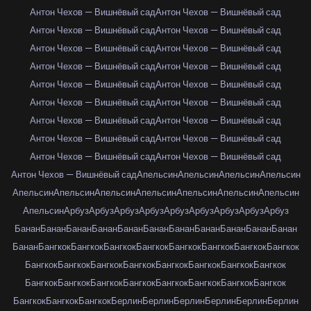
Антон Чехов — Вишнёвый сад
Антон Чехов — Вишнёвый сад
Антон Чехов — Вишнёвый сад
Антон Чехов — Вишнёвый сад
Антон Чехов — Вишнёвый сад
Антон Чехов — Вишнёвый сад
Антон Чехов — Вишнёвый сад
Антон Чехов — Вишнёвый сад
Антон Чехов — Вишнёвый сад
Антон Чехов — Вишнёвый сад
Антон Чехов — Вишнёвый сад
Антон Чехов — Вишнёвый сад
Антон Чехов — Вишнёвый сад
Антон Чехов — Вишнёвый сад
Антон Чехов — Вишнёвый сад
Антон Чехов — Вишнёвый сад
Антон Чехов — Вишнёвый сад
Антон Чехов — Вишнёвый сад
Антон Чехов — Вишнёвый сад
Апельсин
Апельсин
Апельсин
Апельсин
Апельсин
Апельсин
Апельсин
Апельсин
Апельсин
Апельсин
Апельсин
Апельсин
Арбуз
Арбуз
Арбуз
Арбуз
Арбуз
Арбуз
Арбуз
Арбуз
Арбуз
Банан
Банан
Банан
Банан
Банан
Банан
Банан
Банан
Банан
Банан
Банан
Банан
Бангкок
Бангкок
Бангкок
Бангкок
Бангкок
Бангкок
Бангкок
Бангкок
Бангкок
Бангкок
Бангкок
Бангкок
Бангкок
Бангкок
Бангкок
Бангкок
Бангкок
Бангкок
Бангкок
Бангкок
Бангкок
Бангкок
Бангкок
Бангкок
Бангкок
Бангкок
Бангкок
Берлин
Берлин
Берлин
Берлин
Берлин
Берлин