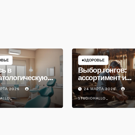
ОВЬЕ
ЗДОРОВЬЕ
сь в
Выбор гонгов:
атологическую
ассортимент и
ику
характеристики
АРТА 2026
24 МАРТА 2026
ALLO_
STUDIOHALLO_