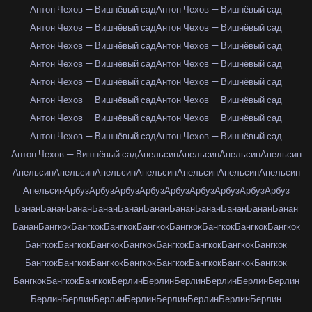
Антон Чехов — Вишнёвый сад
Антон Чехов — Вишнёвый сад
Антон Чехов — Вишнёвый сад
Антон Чехов — Вишнёвый сад
Антон Чехов — Вишнёвый сад
Антон Чехов — Вишнёвый сад
Антон Чехов — Вишнёвый сад
Антон Чехов — Вишнёвый сад
Антон Чехов — Вишнёвый сад
Антон Чехов — Вишнёвый сад
Антон Чехов — Вишнёвый сад
Антон Чехов — Вишнёвый сад
Антон Чехов — Вишнёвый сад
Антон Чехов — Вишнёвый сад
Антон Чехов — Вишнёвый сад
Антон Чехов — Вишнёвый сад
Антон Чехов — Вишнёвый сад
Апельсин
Апельсин
Апельсин
Апельсин
Апельсин
Апельсин
Апельсин
Апельсин
Апельсин
Апельсин
Апельсин
Апельсин
Арбуз
Арбуз
Арбуз
Арбуз
Арбуз
Арбуз
Арбуз
Арбуз
Арбуз
Банан
Банан
Банан
Банан
Банан
Банан
Банан
Банан
Банан
Банан
Банан
Банан
Бангкок
Бангкок
Бангкок
Бангкок
Бангкок
Бангкок
Бангкок
Бангкок
Бангкок
Бангкок
Бангкок
Бангкок
Бангкок
Бангкок
Бангкок
Бангкок
Бангкок
Бангкок
Бангкок
Бангкок
Бангкок
Бангкок
Бангкок
Бангкок
Бангкок
Бангкок
Бангкок
Берлин
Берлин
Берлин
Берлин
Берлин
Берлин
Берлин
Берлин
Берлин
Берлин
Берлин
Берлин
Берлин
Берлин