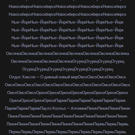
Новосибирск
Новосибирск
Новосибирск
Новосибирск
Новосибирск
Новосибирск
Новосибирск
Новосибирск
Новосибирск
Новосибирск
Нью-Йорк
Нью-Йорк
Нью-Йорк
Нью-Йорк
Нью-Йорк
Нью-Йорк
Нью-Йорк
Нью-Йорк
Нью-Йорк
Нью-Йорк
Нью-Йорк
Нью-Йорк
Нью-Йорк
Нью-Йорк
Нью-Йорк
Нью-Йорк
Нью-Йорк
Нью-Йорк
Нью-Йорк
Нью-Йорк
Нью-Йорк
Нью-Йорк
Нью-Йорк
Нью-Йорк
Овсянка
Овсянка
Овсянка
Овсянка
Овсянка
Овсянка
Овсянка
Овсянка
Овсянка
Овсянка
Овсянка
Овсянка
Огурец
Огурец
Огурец
Огурец
Огурец
Огурец
Огурец
Огурец
Огурец
Огурец
Огурец
Олдос Хаксли — О дивный новый мир
Омск
Омск
Омск
Омск
Омск
Омск
Омск
Омск
Омск
Омск
Омск
Омск
Омск
Омск
Омск
Омск
Омск
Омск
Омск
Омск
Омск
Орехи
Орехи
Орехи
Орехи
Орехи
Орехи
Орехи
Орехи
Орехи
Орехи
Орехи
Орехи
Париж
Париж
Париж
Париж
Париж
Париж
Париж
Париж
Париж
Пауло Коэльо — Алхимик
Пекин
Пекин
Пекин
Пекин
Пекин
Пекин
Пекин
Пекин
Пекин
Пекин
Пекин
Пекин
Пекин
Пекин
Пекин
Пекин
Пекин
Пекин
Пекин
Пекин
Пекин
Пекин
Пекин
Пермь
Пермь
Пермь
Пермь
Пермь
Пермь
Пермь
Пермь
Пермь
Пермь
Пермь
Пермь
Пермь