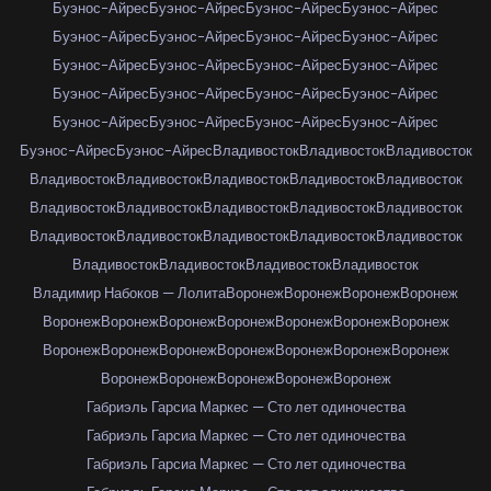
Буэнос-Айрес
Буэнос-Айрес
Буэнос-Айрес
Буэнос-Айрес
Буэнос-Айрес
Буэнос-Айрес
Буэнос-Айрес
Буэнос-Айрес
Буэнос-Айрес
Буэнос-Айрес
Буэнос-Айрес
Буэнос-Айрес
Буэнос-Айрес
Буэнос-Айрес
Буэнос-Айрес
Буэнос-Айрес
Буэнос-Айрес
Буэнос-Айрес
Буэнос-Айрес
Буэнос-Айрес
Буэнос-Айрес
Буэнос-Айрес
Владивосток
Владивосток
Владивосток
Владивосток
Владивосток
Владивосток
Владивосток
Владивосток
Владивосток
Владивосток
Владивосток
Владивосток
Владивосток
Владивосток
Владивосток
Владивосток
Владивосток
Владивосток
Владивосток
Владивосток
Владивосток
Владивосток
Владимир Набоков — Лолита
Воронеж
Воронеж
Воронеж
Воронеж
Воронеж
Воронеж
Воронеж
Воронеж
Воронеж
Воронеж
Воронеж
Воронеж
Воронеж
Воронеж
Воронеж
Воронеж
Воронеж
Воронеж
Воронеж
Воронеж
Воронеж
Воронеж
Воронеж
Габриэль Гарсиа Маркес — Сто лет одиночества
Габриэль Гарсиа Маркес — Сто лет одиночества
Габриэль Гарсиа Маркес — Сто лет одиночества