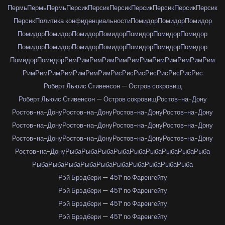
Пермь
Пермь
Пермь
Персик
Персик
Персик
Персик
Персик
Персик
Персик
Персик
Политика конфиденциальности
Помидор
Помидор
Помидор
Помидор
Помидор
Помидор
Помидор
Помидор
Помидор
Помидор
Помидор
Помидор
Помидор
Помидор
Помидор
Помидор
Помидор
Помидор
Помидор
Рим
Рим
Рим
Рим
Рим
Рим
Рим
Рим
Рим
Рим
Рим
Рим
Рим
Рим
Рим
Рим
Рим
Рим
Рим
Рис
Рис
Рис
Рис
Рис
Рис
Рис
Рис
Роберт Льюис Стивенсон — Остров сокровищ
Роберт Льюис Стивенсон — Остров сокровищ
Ростов-на-Дону
Ростов-на-Дону
Ростов-на-Дону
Ростов-на-Дону
Ростов-на-Дону
Ростов-на-Дону
Ростов-на-Дону
Ростов-на-Дону
Ростов-на-Дону
Ростов-на-Дону
Ростов-на-Дону
Ростов-на-Дону
Ростов-на-Дону
Ростов-на-Дону
Рыба
Рыба
Рыба
Рыба
Рыба
Рыба
Рыба
Рыба
Рыба
Рыба
Рыба
Рыба
Рыба
Рыба
Рыба
Рыба
Рыба
Рыба
Рыба
Рэй Брэдбери — 451° по Фаренгейту
Рэй Брэдбери — 451° по Фаренгейту
Рэй Брэдбери — 451° по Фаренгейту
Рэй Брэдбери — 451° по Фаренгейту