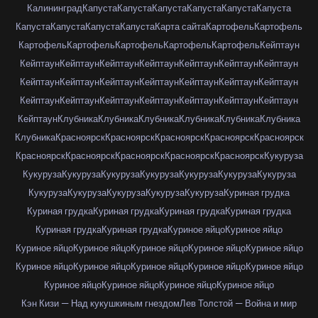
Калининград
Капуста
Капуста
Капуста
Капуста
Капуста
Капуста
Капуста
Капуста
Капуста
Капуста
Карта сайта
Картофель
Картофель
Картофель
Картофель
Картофель
Картофель
Картофель
Кейптаун
Кейптаун
Кейптаун
Кейптаун
Кейптаун
Кейптаун
Кейптаун
Кейптаун
Кейптаун
Кейптаун
Кейптаун
Кейптаун
Кейптаун
Кейптаун
Кейптаун
Кейптаун
Кейптаун
Кейптаун
Кейптаун
Кейптаун
Кейптаун
Кейптаун
Кейптаун
Клубника
Клубника
Клубника
Клубника
Клубника
Клубника
Клубника
Красноярск
Красноярск
Красноярск
Красноярск
Красноярск
Красноярск
Красноярск
Красноярск
Красноярск
Красноярск
Кукуруза
Кукуруза
Кукуруза
Кукуруза
Кукуруза
Кукуруза
Кукуруза
Кукуруза
Кукуруза
Кукуруза
Кукуруза
Кукуруза
Кукуруза
Куриная грудка
Куриная грудка
Куриная грудка
Куриная грудка
Куриная грудка
Куриная грудка
Куриная грудка
Куриное яйцо
Куриное яйцо
Куриное яйцо
Куриное яйцо
Куриное яйцо
Куриное яйцо
Куриное яйцо
Куриное яйцо
Куриное яйцо
Куриное яйцо
Куриное яйцо
Куриное яйцо
Куриное яйцо
Куриное яйцо
Куриное яйцо
Куриное яйцо
Кэн Кизи — Над кукушкиным гнездом
Лев Толстой — Война и мир