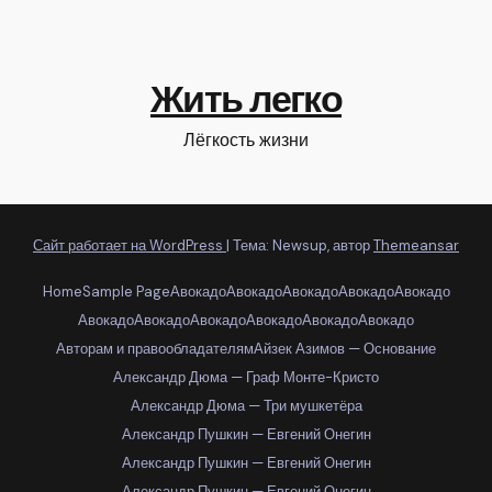
Жить легко
Лёгкость жизни
Сайт работает на WordPress
|
Тема: Newsup, автор
Themeansar
Home
Sample Page
Авокадо
Авокадо
Авокадо
Авокадо
Авокадо
Авокадо
Авокадо
Авокадо
Авокадо
Авокадо
Авокадо
Авторам и правообладателям
Айзек Азимов — Основание
Александр Дюма — Граф Монте-Кристо
Александр Дюма — Три мушкетёра
Александр Пушкин — Евгений Онегин
Александр Пушкин — Евгений Онегин
Александр Пушкин — Евгений Онегин