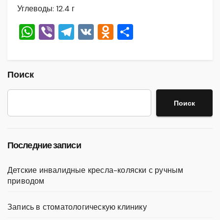
Углеводы: 12.4 г
W
Vi
T
V
O
О
h
b
el
K
d
тп
at
er
e
n
р
s
gr
o
а
Поиск
A
a
kl
в
Поиск
p
m
a
и
p
ss
ть
ni
Последние записи
ki
Детские инвалидные кресла-коляски с ручным
приводом
Запись в стоматологическую клинику