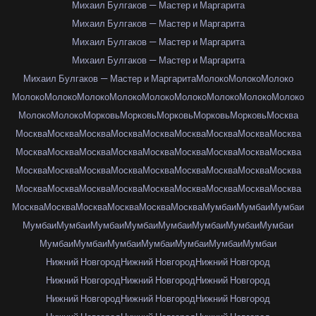
Михаил Булгаков — Мастер и Маргарита
Михаил Булгаков — Мастер и Маргарита
Михаил Булгаков — Мастер и Маргарита
Михаил Булгаков — Мастер и Маргарита
Михаил Булгаков — Мастер и Маргарита
Молоко
Молоко
Молоко
Молоко
Молоко
Молоко
Молоко
Молоко
Молоко
Молоко
Молоко
Молоко
Молоко
Молоко
Морковь
Морковь
Морковь
Морковь
Морковь
Москва
Москва
Москва
Москва
Москва
Москва
Москва
Москва
Москва
Москва
Москва
Москва
Москва
Москва
Москва
Москва
Москва
Москва
Москва
Москва
Москва
Москва
Москва
Москва
Москва
Москва
Москва
Москва
Москва
Москва
Москва
Москва
Москва
Москва
Москва
Москва
Москва
Москва
Москва
Москва
Москва
Москва
Москва
Мумбаи
Мумбаи
Мумбаи
Мумбаи
Мумбаи
Мумбаи
Мумбаи
Мумбаи
Мумбаи
Мумбаи
Мумбаи
Мумбаи
Мумбаи
Мумбаи
Мумбаи
Мумбаи
Мумбаи
Мумбаи
Нижний Новгород
Нижний Новгород
Нижний Новгород
Нижний Новгород
Нижний Новгород
Нижний Новгород
Нижний Новгород
Нижний Новгород
Нижний Новгород