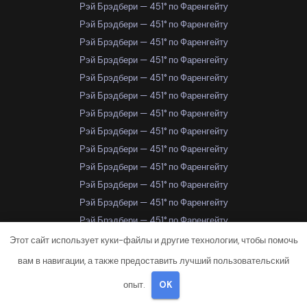
Рэй Брэдбери — 451° по Фаренгейту
Рэй Брэдбери — 451° по Фаренгейту
Рэй Брэдбери — 451° по Фаренгейту
Рэй Брэдбери — 451° по Фаренгейту
Рэй Брэдбери — 451° по Фаренгейту
Рэй Брэдбери — 451° по Фаренгейту
Рэй Брэдбери — 451° по Фаренгейту
Рэй Брэдбери — 451° по Фаренгейту
Рэй Брэдбери — 451° по Фаренгейту
Рэй Брэдбери — 451° по Фаренгейту
Рэй Брэдбери — 451° по Фаренгейту
Рэй Брэдбери — 451° по Фаренгейту
Рэй Брэдбери — 451° по Фаренгейту
Рэй Брэдбери — 451° по Фаренгейту
Этот сайт использует куки-файлы и другие технологии, чтобы помочь
Рэй Брэдбери — 451° по Фаренгейту
вам в навигации, а также предоставить лучший пользовательский
Рэй Брэдбери — 451° по Фаренгейту
опыт.
OK
Рэй Брэдбери — 451° по Фаренгейту