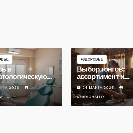
ОВЬЕ
ЗДОРОВЬЕ
сь в
Выбор гонгов:
атологическую
ассортимент и
ику
характеристики
АРТА 2026
24 МАРТА 2026
ALLO_
STUDIOHALLO_