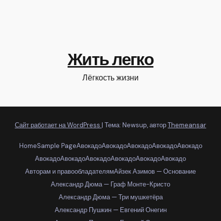
Жить легко
Лёгкость жизни
Сайт работает на WordPress
|
Тема: Newsup, автор
Themeansar
Home
Sample Page
Авокадо
Авокадо
Авокадо
Авокадо
Авокадо
Авокадо
Авокадо
Авокадо
Авокадо
Авокадо
Авокадо
Авторам и правообладателям
Айзек Азимов — Основание
Александр Дюма — Граф Монте-Кристо
Александр Дюма — Три мушкетёра
Александр Пушкин — Евгений Онегин