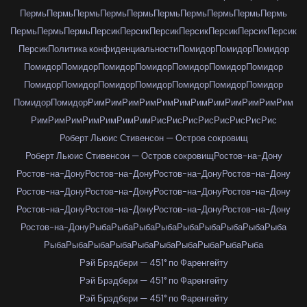
Пермь
Пермь
Пермь
Пермь
Пермь
Пермь
Пермь
Пермь
Пермь
Пермь
Пермь
Пермь
Пермь
Персик
Персик
Персик
Персик
Персик
Персик
Персик
Персик
Политика конфиденциальности
Помидор
Помидор
Помидор
Помидор
Помидор
Помидор
Помидор
Помидор
Помидор
Помидор
Помидор
Помидор
Помидор
Помидор
Помидор
Помидор
Помидор
Помидор
Помидор
Рим
Рим
Рим
Рим
Рим
Рим
Рим
Рим
Рим
Рим
Рим
Рим
Рим
Рим
Рим
Рим
Рим
Рим
Рим
Рис
Рис
Рис
Рис
Рис
Рис
Рис
Рис
Роберт Льюис Стивенсон — Остров сокровищ
Роберт Льюис Стивенсон — Остров сокровищ
Ростов-на-Дону
Ростов-на-Дону
Ростов-на-Дону
Ростов-на-Дону
Ростов-на-Дону
Ростов-на-Дону
Ростов-на-Дону
Ростов-на-Дону
Ростов-на-Дону
Ростов-на-Дону
Ростов-на-Дону
Ростов-на-Дону
Ростов-на-Дону
Ростов-на-Дону
Рыба
Рыба
Рыба
Рыба
Рыба
Рыба
Рыба
Рыба
Рыба
Рыба
Рыба
Рыба
Рыба
Рыба
Рыба
Рыба
Рыба
Рыба
Рыба
Рэй Брэдбери — 451° по Фаренгейту
Рэй Брэдбери — 451° по Фаренгейту
Рэй Брэдбери — 451° по Фаренгейту