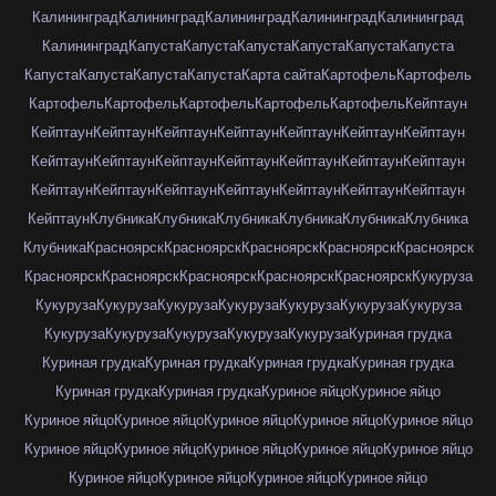
Калининград
Калининград
Калининград
Калининград
Калининград
Калининград
Капуста
Капуста
Капуста
Капуста
Капуста
Капуста
Капуста
Капуста
Капуста
Капуста
Карта сайта
Картофель
Картофель
Картофель
Картофель
Картофель
Картофель
Картофель
Кейптаун
Кейптаун
Кейптаун
Кейптаун
Кейптаун
Кейптаун
Кейптаун
Кейптаун
Кейптаун
Кейптаун
Кейптаун
Кейптаун
Кейптаун
Кейптаун
Кейптаун
Кейптаун
Кейптаун
Кейптаун
Кейптаун
Кейптаун
Кейптаун
Кейптаун
Кейптаун
Клубника
Клубника
Клубника
Клубника
Клубника
Клубника
Клубника
Красноярск
Красноярск
Красноярск
Красноярск
Красноярск
Красноярск
Красноярск
Красноярск
Красноярск
Красноярск
Кукуруза
Кукуруза
Кукуруза
Кукуруза
Кукуруза
Кукуруза
Кукуруза
Кукуруза
Кукуруза
Кукуруза
Кукуруза
Кукуруза
Кукуруза
Куриная грудка
Куриная грудка
Куриная грудка
Куриная грудка
Куриная грудка
Куриная грудка
Куриная грудка
Куриное яйцо
Куриное яйцо
Куриное яйцо
Куриное яйцо
Куриное яйцо
Куриное яйцо
Куриное яйцо
Куриное яйцо
Куриное яйцо
Куриное яйцо
Куриное яйцо
Куриное яйцо
Куриное яйцо
Куриное яйцо
Куриное яйцо
Куриное яйцо