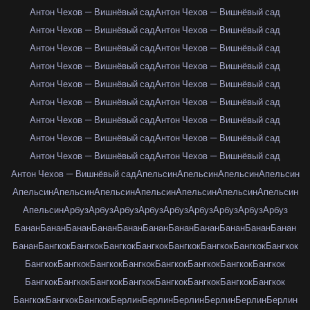
Антон Чехов — Вишнёвый сад
Антон Чехов — Вишнёвый сад
Антон Чехов — Вишнёвый сад
Антон Чехов — Вишнёвый сад
Антон Чехов — Вишнёвый сад
Антон Чехов — Вишнёвый сад
Антон Чехов — Вишнёвый сад
Антон Чехов — Вишнёвый сад
Антон Чехов — Вишнёвый сад
Антон Чехов — Вишнёвый сад
Антон Чехов — Вишнёвый сад
Антон Чехов — Вишнёвый сад
Антон Чехов — Вишнёвый сад
Антон Чехов — Вишнёвый сад
Антон Чехов — Вишнёвый сад
Антон Чехов — Вишнёвый сад
Антон Чехов — Вишнёвый сад
Антон Чехов — Вишнёвый сад
Антон Чехов — Вишнёвый сад
Апельсин
Апельсин
Апельсин
Апельсин
Апельсин
Апельсин
Апельсин
Апельсин
Апельсин
Апельсин
Апельсин
Апельсин
Арбуз
Арбуз
Арбуз
Арбуз
Арбуз
Арбуз
Арбуз
Арбуз
Арбуз
Банан
Банан
Банан
Банан
Банан
Банан
Банан
Банан
Банан
Банан
Банан
Банан
Бангкок
Бангкок
Бангкок
Бангкок
Бангкок
Бангкок
Бангкок
Бангкок
Бангкок
Бангкок
Бангкок
Бангкок
Бангкок
Бангкок
Бангкок
Бангкок
Бангкок
Бангкок
Бангкок
Бангкок
Бангкок
Бангкок
Бангкок
Бангкок
Бангкок
Бангкок
Бангкок
Берлин
Берлин
Берлин
Берлин
Берлин
Берлин