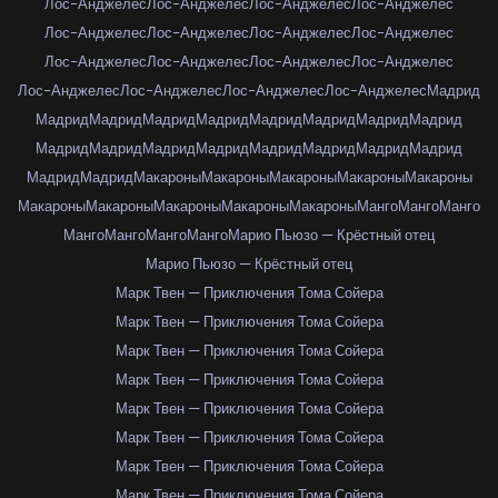
Лос-Анджелес
Лос-Анджелес
Лос-Анджелес
Лос-Анджелес
Лос-Анджелес
Лос-Анджелес
Лос-Анджелес
Лос-Анджелес
Лос-Анджелес
Лос-Анджелес
Лос-Анджелес
Лос-Анджелес
Лос-Анджелес
Лос-Анджелес
Лос-Анджелес
Лос-Анджелес
Мадрид
Мадрид
Мадрид
Мадрид
Мадрид
Мадрид
Мадрид
Мадрид
Мадрид
Мадрид
Мадрид
Мадрид
Мадрид
Мадрид
Мадрид
Мадрид
Мадрид
Мадрид
Мадрид
Макароны
Макароны
Макароны
Макароны
Макароны
Макароны
Макароны
Макароны
Макароны
Макароны
Манго
Манго
Манго
Манго
Манго
Манго
Манго
Марио Пьюзо — Крёстный отец
Марио Пьюзо — Крёстный отец
Марк Твен — Приключения Тома Сойера
Марк Твен — Приключения Тома Сойера
Марк Твен — Приключения Тома Сойера
Марк Твен — Приключения Тома Сойера
Марк Твен — Приключения Тома Сойера
Марк Твен — Приключения Тома Сойера
Марк Твен — Приключения Тома Сойера
Марк Твен — Приключения Тома Сойера