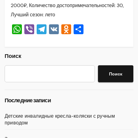
2000₽, Количество достопримечательностей: 30,
Лучший сезон: лето
W
Vi
T
V
O
О
h
b
el
K
d
тп
at
er
e
n
р
s
gr
o
а
Поиск
A
a
kl
в
Поиск
p
m
a
и
p
ss
ть
ni
Последние записи
ki
Детские инвалидные кресла-коляски с ручным
приводом