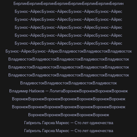
Берлин
Берлин
Берлин
Берлин
Берлин
Берлин
Берлин
Берлин
Буэнос-Айрес
Буэнос-Айрес
Буэнос-Айрес
Буэнос-Айрес
Буэнос-Айрес
Буэнос-Айрес
Буэнос-Айрес
Буэнос-Айрес
Буэнос-Айрес
Буэнос-Айрес
Буэнос-Айрес
Буэнос-Айрес
Буэнос-Айрес
Буэнос-Айрес
Буэнос-Айрес
Буэнос-Айрес
Буэнос-Айрес
Буэнос-Айрес
Буэнос-Айрес
Буэнос-Айрес
Буэнос-Айрес
Буэнос-Айрес
Владивосток
Владивосток
Владивосток
Владивосток
Владивосток
Владивосток
Владивосток
Владивосток
Владивосток
Владивосток
Владивосток
Владивосток
Владивосток
Владивосток
Владивосток
Владивосток
Владивосток
Владивосток
Владивосток
Владивосток
Владивосток
Владивосток
Владимир Набоков — Лолита
Воронеж
Воронеж
Воронеж
Воронеж
Воронеж
Воронеж
Воронеж
Воронеж
Воронеж
Воронеж
Воронеж
Воронеж
Воронеж
Воронеж
Воронеж
Воронеж
Воронеж
Воронеж
Воронеж
Воронеж
Воронеж
Воронеж
Воронеж
Габриэль Гарсиа Маркес — Сто лет одиночества
Габриэль Гарсиа Маркес — Сто лет одиночества