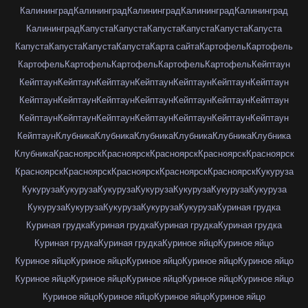
Калининград
Калининград
Калининград
Калининград
Калининград
Калининград
Капуста
Капуста
Капуста
Капуста
Капуста
Капуста
Капуста
Капуста
Капуста
Капуста
Карта сайта
Картофель
Картофель
Картофель
Картофель
Картофель
Картофель
Картофель
Кейптаун
Кейптаун
Кейптаун
Кейптаун
Кейптаун
Кейптаун
Кейптаун
Кейптаун
Кейптаун
Кейптаун
Кейптаун
Кейптаун
Кейптаун
Кейптаун
Кейптаун
Кейптаун
Кейптаун
Кейптаун
Кейптаун
Кейптаун
Кейптаун
Кейптаун
Кейптаун
Клубника
Клубника
Клубника
Клубника
Клубника
Клубника
Клубника
Красноярск
Красноярск
Красноярск
Красноярск
Красноярск
Красноярск
Красноярск
Красноярск
Красноярск
Красноярск
Кукуруза
Кукуруза
Кукуруза
Кукуруза
Кукуруза
Кукуруза
Кукуруза
Кукуруза
Кукуруза
Кукуруза
Кукуруза
Кукуруза
Кукуруза
Куриная грудка
Куриная грудка
Куриная грудка
Куриная грудка
Куриная грудка
Куриная грудка
Куриная грудка
Куриное яйцо
Куриное яйцо
Куриное яйцо
Куриное яйцо
Куриное яйцо
Куриное яйцо
Куриное яйцо
Куриное яйцо
Куриное яйцо
Куриное яйцо
Куриное яйцо
Куриное яйцо
Куриное яйцо
Куриное яйцо
Куриное яйцо
Куриное яйцо