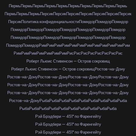
Пермь
Пермь
Пермь
Пермь
Пермь
Пермь
Пермь
Пермь
Пермь
Пермь
Пермь
Пермь
Пермь
Персик
Персик
Персик
Персик
Персик
Персик
Персик
Персик
Политика конфиденциальности
Помидор
Помидор
Помидор
Помидор
Помидор
Помидор
Помидор
Помидор
Помидор
Помидор
Помидор
Помидор
Помидор
Помидор
Помидор
Помидор
Помидор
Помидор
Помидор
Рим
Рим
Рим
Рим
Рим
Рим
Рим
Рим
Рим
Рим
Рим
Рим
Рим
Рим
Рим
Рим
Рим
Рим
Рим
Рис
Рис
Рис
Рис
Рис
Рис
Рис
Рис
Роберт Льюис Стивенсон — Остров сокровищ
Роберт Льюис Стивенсон — Остров сокровищ
Ростов-на-Дону
Ростов-на-Дону
Ростов-на-Дону
Ростов-на-Дону
Ростов-на-Дону
Ростов-на-Дону
Ростов-на-Дону
Ростов-на-Дону
Ростов-на-Дону
Ростов-на-Дону
Ростов-на-Дону
Ростов-на-Дону
Ростов-на-Дону
Ростов-на-Дону
Рыба
Рыба
Рыба
Рыба
Рыба
Рыба
Рыба
Рыба
Рыба
Рыба
Рыба
Рыба
Рыба
Рыба
Рыба
Рыба
Рыба
Рыба
Рыба
Рэй Брэдбери — 451° по Фаренгейту
Рэй Брэдбери — 451° по Фаренгейту
Рэй Брэдбери — 451° по Фаренгейту