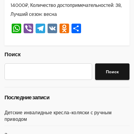
14000₽, Количество достопримечательностей: 38,
Лучший сезон: весна
W
Vi
T
V
O
О
h
b
el
K
d
тп
at
er
e
n
р
s
gr
o
а
Поиск
A
a
kl
в
Поиск
p
m
a
и
p
ss
ть
ni
Последние записи
ki
Детские инвалидные кресла-коляски с ручным
приводом