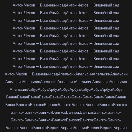
Антон Чехов — Вишнёвый сад
Антон Чехов — Вишнёвый сад
Антон Чехов — Вишнёвый сад
Антон Чехов — Вишнёвый сад
Антон Чехов — Вишнёвый сад
Антон Чехов — Вишнёвый сад
Антон Чехов — Вишнёвый сад
Антон Чехов — Вишнёвый сад
Антон Чехов — Вишнёвый сад
Антон Чехов — Вишнёвый сад
Антон Чехов — Вишнёвый сад
Антон Чехов — Вишнёвый сад
Антон Чехов — Вишнёвый сад
Антон Чехов — Вишнёвый сад
Антон Чехов — Вишнёвый сад
Антон Чехов — Вишнёвый сад
Антон Чехов — Вишнёвый сад
Антон Чехов — Вишнёвый сад
Антон Чехов — Вишнёвый сад
Апельсин
Апельсин
Апельсин
Апельсин
Апельсин
Апельсин
Апельсин
Апельсин
Апельсин
Апельсин
Апельсин
Апельсин
Арбуз
Арбуз
Арбуз
Арбуз
Арбуз
Арбуз
Арбуз
Арбуз
Арбуз
Банан
Банан
Банан
Банан
Банан
Банан
Банан
Банан
Банан
Банан
Банан
Банан
Бангкок
Бангкок
Бангкок
Бангкок
Бангкок
Бангкок
Бангкок
Бангкок
Бангкок
Бангкок
Бангкок
Бангкок
Бангкок
Бангкок
Бангкок
Бангкок
Бангкок
Бангкок
Бангкок
Бангкок
Бангкок
Бангкок
Бангкок
Бангкок
Бангкок
Бангкок
Бангкок
Берлин
Берлин
Берлин
Берлин
Берлин
Берлин