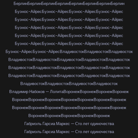
Берлин
Берлин
Берлин
Берлин
Берлин
Берлин
Берлин
Берлин
Буэнос-Айрес
Буэнос-Айрес
Буэнос-Айрес
Буэнос-Айрес
Буэнос-Айрес
Буэнос-Айрес
Буэнос-Айрес
Буэнос-Айрес
Буэнос-Айрес
Буэнос-Айрес
Буэнос-Айрес
Буэнос-Айрес
Буэнос-Айрес
Буэнос-Айрес
Буэнос-Айрес
Буэнос-Айрес
Буэнос-Айрес
Буэнос-Айрес
Буэнос-Айрес
Буэнос-Айрес
Буэнос-Айрес
Буэнос-Айрес
Владивосток
Владивосток
Владивосток
Владивосток
Владивосток
Владивосток
Владивосток
Владивосток
Владивосток
Владивосток
Владивосток
Владивосток
Владивосток
Владивосток
Владивосток
Владивосток
Владивосток
Владивосток
Владивосток
Владивосток
Владивосток
Владивосток
Владимир Набоков — Лолита
Воронеж
Воронеж
Воронеж
Воронеж
Воронеж
Воронеж
Воронеж
Воронеж
Воронеж
Воронеж
Воронеж
Воронеж
Воронеж
Воронеж
Воронеж
Воронеж
Воронеж
Воронеж
Воронеж
Воронеж
Воронеж
Воронеж
Воронеж
Габриэль Гарсиа Маркес — Сто лет одиночества
Габриэль Гарсиа Маркес — Сто лет одиночества