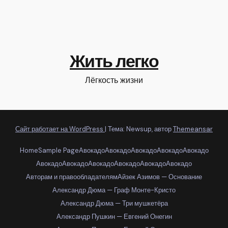
Жить легко
Лёгкость жизни
Сайт работает на WordPress
|
Тема: Newsup, автор
Themeansar
Home
Sample Page
Авокадо
Авокадо
Авокадо
Авокадо
Авокадо
Авокадо
Авокадо
Авокадо
Авокадо
Авокадо
Авокадо
Авторам и правообладателям
Айзек Азимов — Основание
Александр Дюма — Граф Монте-Кристо
Александр Дюма — Три мушкетёра
Александр Пушкин — Евгений Онегин