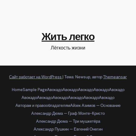
Жить легко
Лёгкость жизни
Сайт работает на WordPress
|
Тема: Newsup, автор
Themeansar
Home
Sample Page
Авокадо
Авокадо
Авокадо
Авокадо
Авокадо
Авокадо
Авокадо
Авокадо
Авокадо
Авокадо
Авокадо
Авторам и правообладателям
Айзек Азимов — Основание
Александр Дюма — Граф Монте-Кристо
Александр Дюма — Три мушкетёра
Александр Пушкин — Евгений Онегин