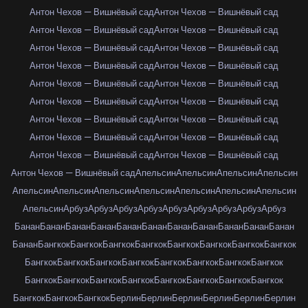
Антон Чехов — Вишнёвый сад
Антон Чехов — Вишнёвый сад
Антон Чехов — Вишнёвый сад
Антон Чехов — Вишнёвый сад
Антон Чехов — Вишнёвый сад
Антон Чехов — Вишнёвый сад
Антон Чехов — Вишнёвый сад
Антон Чехов — Вишнёвый сад
Антон Чехов — Вишнёвый сад
Антон Чехов — Вишнёвый сад
Антон Чехов — Вишнёвый сад
Антон Чехов — Вишнёвый сад
Антон Чехов — Вишнёвый сад
Антон Чехов — Вишнёвый сад
Антон Чехов — Вишнёвый сад
Антон Чехов — Вишнёвый сад
Антон Чехов — Вишнёвый сад
Антон Чехов — Вишнёвый сад
Антон Чехов — Вишнёвый сад
Апельсин
Апельсин
Апельсин
Апельсин
Апельсин
Апельсин
Апельсин
Апельсин
Апельсин
Апельсин
Апельсин
Апельсин
Арбуз
Арбуз
Арбуз
Арбуз
Арбуз
Арбуз
Арбуз
Арбуз
Арбуз
Банан
Банан
Банан
Банан
Банан
Банан
Банан
Банан
Банан
Банан
Банан
Банан
Бангкок
Бангкок
Бангкок
Бангкок
Бангкок
Бангкок
Бангкок
Бангкок
Бангкок
Бангкок
Бангкок
Бангкок
Бангкок
Бангкок
Бангкок
Бангкок
Бангкок
Бангкок
Бангкок
Бангкок
Бангкок
Бангкок
Бангкок
Бангкок
Бангкок
Бангкок
Бангкок
Берлин
Берлин
Берлин
Берлин
Берлин
Берлин