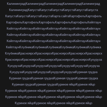
Калининград
Калининград
Калининград
Калининград
Калининград
Калининград
Капуста
Капуста
Капуста
Капуста
Капуста
Капуста
Капуста
Капуста
Капуста
Капуста
Карта сайта
Картофель
Картофель
Картофель
Картофель
Картофель
Картофель
Картофель
Кейптаун
Кейптаун
Кейптаун
Кейптаун
Кейптаун
Кейптаун
Кейптаун
Кейптаун
Кейптаун
Кейптаун
Кейптаун
Кейптаун
Кейптаун
Кейптаун
Кейптаун
Кейптаун
Кейптаун
Кейптаун
Кейптаун
Кейптаун
Кейптаун
Кейптаун
Кейптаун
Клубника
Клубника
Клубника
Клубника
Клубника
Клубника
Клубника
Красноярск
Красноярск
Красноярск
Красноярск
Красноярск
Красноярск
Красноярск
Красноярск
Красноярск
Красноярск
Кукуруза
Кукуруза
Кукуруза
Кукуруза
Кукуруза
Кукуруза
Кукуруза
Кукуруза
Кукуруза
Кукуруза
Кукуруза
Кукуруза
Кукуруза
Куриная грудка
Куриная грудка
Куриная грудка
Куриная грудка
Куриная грудка
Куриная грудка
Куриная грудка
Куриное яйцо
Куриное яйцо
Куриное яйцо
Куриное яйцо
Куриное яйцо
Куриное яйцо
Куриное яйцо
Куриное яйцо
Куриное яйцо
Куриное яйцо
Куриное яйцо
Куриное яйцо
Куриное яйцо
Куриное яйцо
Куриное яйцо
Куриное яйцо