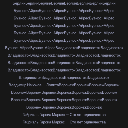
Берлин
Берлин
Берлин
Берлин
Берлин
Берлин
Берлин
Берлин
Буэнос-Айрес
Буэнос-Айрес
Буэнос-Айрес
Буэнос-Айрес
Буэнос-Айрес
Буэнос-Айрес
Буэнос-Айрес
Буэнос-Айрес
Буэнос-Айрес
Буэнос-Айрес
Буэнос-Айрес
Буэнос-Айрес
Буэнос-Айрес
Буэнос-Айрес
Буэнос-Айрес
Буэнос-Айрес
Буэнос-Айрес
Буэнос-Айрес
Буэнос-Айрес
Буэнос-Айрес
Буэнос-Айрес
Буэнос-Айрес
Владивосток
Владивосток
Владивосток
Владивосток
Владивосток
Владивосток
Владивосток
Владивосток
Владивосток
Владивосток
Владивосток
Владивосток
Владивосток
Владивосток
Владивосток
Владивосток
Владивосток
Владивосток
Владивосток
Владивосток
Владивосток
Владивосток
Владимир Набоков — Лолита
Воронеж
Воронеж
Воронеж
Воронеж
Воронеж
Воронеж
Воронеж
Воронеж
Воронеж
Воронеж
Воронеж
Воронеж
Воронеж
Воронеж
Воронеж
Воронеж
Воронеж
Воронеж
Воронеж
Воронеж
Воронеж
Воронеж
Воронеж
Габриэль Гарсиа Маркес — Сто лет одиночества
Габриэль Гарсиа Маркес — Сто лет одиночества