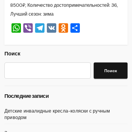
8500₽, Количество достопримечательностей: 36,
Лучший сезон: зима
W
Vi
T
V
O
О
h
b
el
K
d
тп
at
er
e
n
р
s
gr
o
а
Поиск
A
a
kl
в
Поиск
p
m
a
и
p
ss
ть
ni
Последние записи
ki
Детские инвалидные кресла-коляски с ручным
приводом