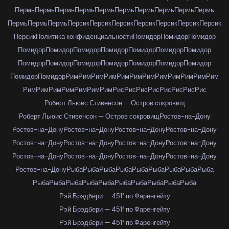
Пермь
Пермь
Пермь
Пермь
Пермь
Пермь
Пермь
Пермь
Пермь
Пермь
Пермь
Пермь
Пермь
Персик
Персик
Персик
Персик
Персик
Персик
Персик
Персик
Политика конфиденциальности
Помидор
Помидор
Помидор
Помидор
Помидор
Помидор
Помидор
Помидор
Помидор
Помидор
Помидор
Помидор
Помидор
Помидор
Помидор
Помидор
Помидор
Помидор
Помидор
Рим
Рим
Рим
Рим
Рим
Рим
Рим
Рим
Рим
Рим
Рим
Рим
Рим
Рим
Рим
Рим
Рим
Рим
Рим
Рис
Рис
Рис
Рис
Рис
Рис
Рис
Рис
Роберт Льюис Стивенсон — Остров сокровищ
Роберт Льюис Стивенсон — Остров сокровищ
Ростов-на-Дону
Ростов-на-Дону
Ростов-на-Дону
Ростов-на-Дону
Ростов-на-Дону
Ростов-на-Дону
Ростов-на-Дону
Ростов-на-Дону
Ростов-на-Дону
Ростов-на-Дону
Ростов-на-Дону
Ростов-на-Дону
Ростов-на-Дону
Ростов-на-Дону
Рыба
Рыба
Рыба
Рыба
Рыба
Рыба
Рыба
Рыба
Рыба
Рыба
Рыба
Рыба
Рыба
Рыба
Рыба
Рыба
Рыба
Рыба
Рыба
Рэй Брэдбери — 451° по Фаренгейту
Рэй Брэдбери — 451° по Фаренгейту
Рэй Брэдбери — 451° по Фаренгейту