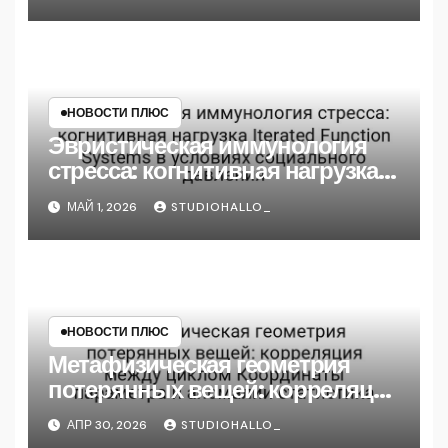
через призму анализа
биодеградации
НОВОСТИ ПЛЮС
Эвристическая иммунология
стресса: когнитивная нагрузка
Iterated Function Systems в
МАЙ 1, 2026
STUDIOHALLO_
условиях социального
давления
НОВОСТИ ПЛЮС
Метафизическая геометрия
потерянных вещей: корреляция
между циклом Координаты
АПР 30, 2026
STUDIOHALLO_
параметра и аномалии