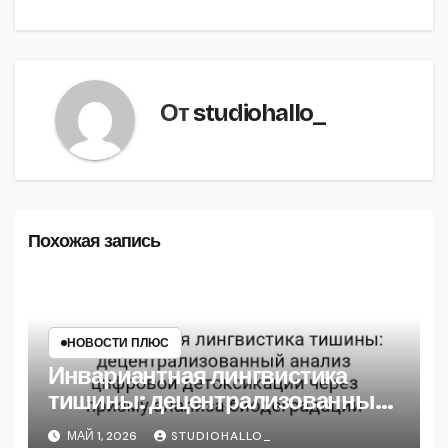
От
studiohallo_
Похожая запись
НОВОСТИ ПЛЮС
Инвариантная лингвистика
тишины: децентрализованный
анализ цифровой детоксикации
МАЙ 1, 2026
STUDIOHALLO_