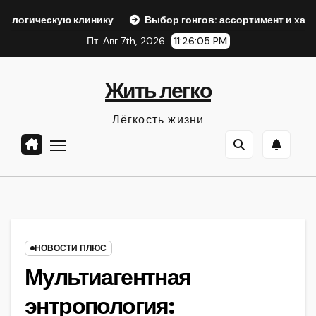
Перейти
ю клинику
Выбор гонгов: ассортимент и характеристики
к
Пт. Авг 7th, 2026
11:26:06 PM
содержанию
Жить легко
Лёгкость жизни
НОВОСТИ ПЛЮС
Мультиагентная
энтропология: