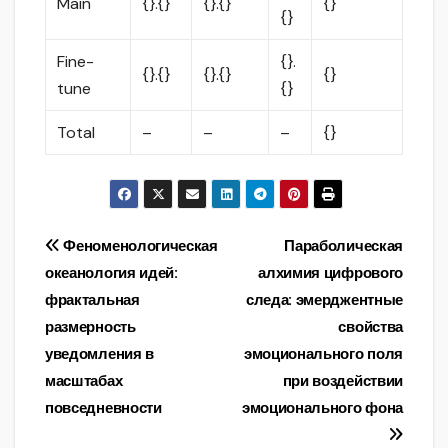
Main
{}.{}
{}.{}
{}
{}
Fine-
{}.
{}.{}
{}.{}
{}
tune
{}
Total
–
–
–
{}
Навигация
Феноменологическая
Параболическая
океанология идей:
алхимия цифрового
по
фрактальная
следа: эмерджентные
записям
размерность
свойства
уведомления в
эмоционального поля
масштабах
при воздействии
повседневности
эмоционального фона