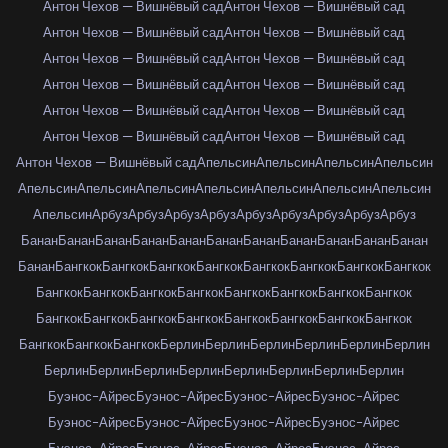
Антон Чехов — Вишнёвый сад
Антон Чехов — Вишнёвый сад
Антон Чехов — Вишнёвый сад
Антон Чехов — Вишнёвый сад
Антон Чехов — Вишнёвый сад
Антон Чехов — Вишнёвый сад
Антон Чехов — Вишнёвый сад
Антон Чехов — Вишнёвый сад
Антон Чехов — Вишнёвый сад
Антон Чехов — Вишнёвый сад
Антон Чехов — Вишнёвый сад
Антон Чехов — Вишнёвый сад
Антон Чехов — Вишнёвый сад
Апельсин
Апельсин
Апельсин
Апельсин
Апельсин
Апельсин
Апельсин
Апельсин
Апельсин
Апельсин
Апельсин
Апельсин
Арбуз
Арбуз
Арбуз
Арбуз
Арбуз
Арбуз
Арбуз
Арбуз
Арбуз
Банан
Банан
Банан
Банан
Банан
Банан
Банан
Банан
Банан
Банан
Банан
Банан
Бангкок
Бангкок
Бангкок
Бангкок
Бангкок
Бангкок
Бангкок
Бангкок
Бангкок
Бангкок
Бангкок
Бангкок
Бангкок
Бангкок
Бангкок
Бангкок
Бангкок
Бангкок
Бангкок
Бангкок
Бангкок
Бангкок
Бангкок
Бангкок
Бангкок
Бангкок
Бангкок
Берлин
Берлин
Берлин
Берлин
Берлин
Берлин
Берлин
Берлин
Берлин
Берлин
Берлин
Берлин
Берлин
Берлин
Буэнос-Айрес
Буэнос-Айрес
Буэнос-Айрес
Буэнос-Айрес
Буэнос-Айрес
Буэнос-Айрес
Буэнос-Айрес
Буэнос-Айрес