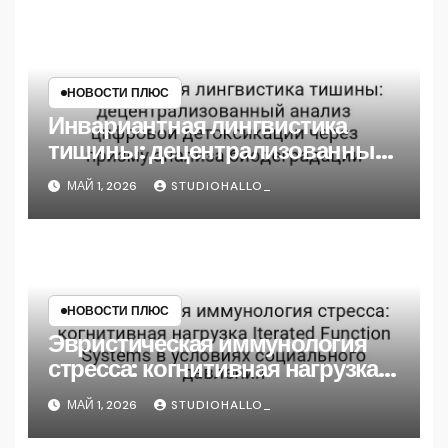
НОВОСТИ ПЛЮС
Инвариантная лингвистика
тишины: децентрализованный
анализ цифровой детоксикации
МАЙ 1, 2026
STUDIOHALLO_
через призму анализа
биодеградации
НОВОСТИ ПЛЮС
Эвристическая иммунология
стресса: когнитивная нагрузка
Iterated Function Systems в
МАЙ 1, 2026
STUDIOHALLO_
условиях социального
давления