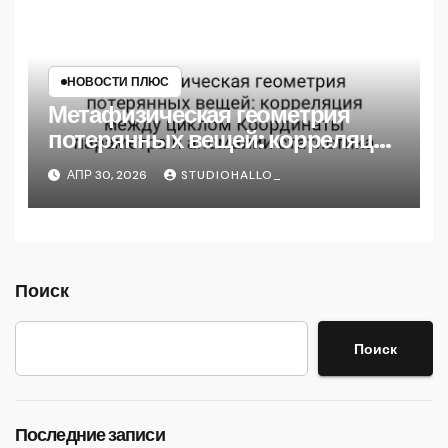
НОВОСТИ ПЛЮС
Метафизическая геометрия
потерянных вещей: корреляция
между циклом Координаты
АПР 30, 2026
STUDIOHALLO_
параметра и аномалии
статистика
Поиск
Поиск
Последние записи