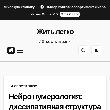
Перейти
инику
Выбор гонгов: ассортимент и характеристики
к
Чт. Авг 6th, 2026
2:57:03 PM
содержанию
Жить легко
Лёгкость жизни
НОВОСТИ ПЛЮС
Нейро нумерология:
диссипативная структура