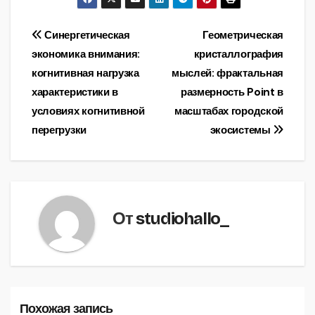
Навигация
Синергетическая
Геометрическая
экономика внимания:
кристаллография
по
когнитивная нагрузка
мыслей: фрактальная
записям
характеристики в
размерность Point в
условиях когнитивной
масштабах городской
перегрузки
экосистемы
От
studiohallo_
Похожая запись