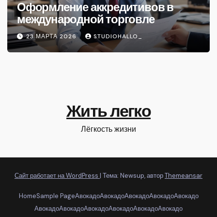
Оформление аккредитивов в
международной торговле
23 МАРТА 2026
STUDIOHALLO_
Жить легко
Лёгкость жизни
Сайт работает на WordPress
|
Тема: Newsup, автор
Themeansar
Home
Sample Page
Авокадо
Авокадо
Авокадо
Авокадо
Авокадо
Авокадо
Авокадо
Авокадо
Авокадо
Авокадо
Авокадо