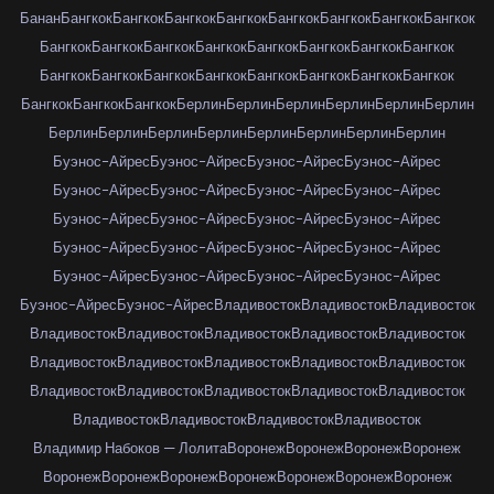
Банан
Бангкок
Бангкок
Бангкок
Бангкок
Бангкок
Бангкок
Бангкок
Бангкок
Бангкок
Бангкок
Бангкок
Бангкок
Бангкок
Бангкок
Бангкок
Бангкок
Бангкок
Бангкок
Бангкок
Бангкок
Бангкок
Бангкок
Бангкок
Бангкок
Бангкок
Бангкок
Бангкок
Берлин
Берлин
Берлин
Берлин
Берлин
Берлин
Берлин
Берлин
Берлин
Берлин
Берлин
Берлин
Берлин
Берлин
Буэнос-Айрес
Буэнос-Айрес
Буэнос-Айрес
Буэнос-Айрес
Буэнос-Айрес
Буэнос-Айрес
Буэнос-Айрес
Буэнос-Айрес
Буэнос-Айрес
Буэнос-Айрес
Буэнос-Айрес
Буэнос-Айрес
Буэнос-Айрес
Буэнос-Айрес
Буэнос-Айрес
Буэнос-Айрес
Буэнос-Айрес
Буэнос-Айрес
Буэнос-Айрес
Буэнос-Айрес
Буэнос-Айрес
Буэнос-Айрес
Владивосток
Владивосток
Владивосток
Владивосток
Владивосток
Владивосток
Владивосток
Владивосток
Владивосток
Владивосток
Владивосток
Владивосток
Владивосток
Владивосток
Владивосток
Владивосток
Владивосток
Владивосток
Владивосток
Владивосток
Владивосток
Владивосток
Владимир Набоков — Лолита
Воронеж
Воронеж
Воронеж
Воронеж
Воронеж
Воронеж
Воронеж
Воронеж
Воронеж
Воронеж
Воронеж