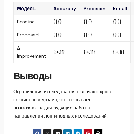
Модель
Accuracy
Precision
Recall
Baseline
{}.{}
{}.{}
{}.{}
Proposed
{}.{}
{}.{}
{}.{}
Δ
{:+.1f}
{:+.1f}
{:+.1f}
Improvement
Выводы
Ограничения исследования включают кросс-
секционный дизайн, что открывает
возможности для будущих работ в
направлении лонгитюдных исследований.