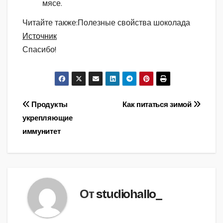
мясе.
Читайте также:Полезные свойства шоколада
Источник
Спасибо!
Навигация
Продукты
Как питаться зимой
укрепляющие
по
иммунитет
записям
От
studiohallo_