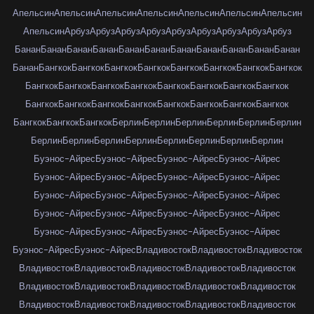
Апельсин
Апельсин
Апельсин
Апельсин
Апельсин
Апельсин
Апельсин
Апельсин
Арбуз
Арбуз
Арбуз
Арбуз
Арбуз
Арбуз
Арбуз
Арбуз
Арбуз
Банан
Банан
Банан
Банан
Банан
Банан
Банан
Банан
Банан
Банан
Банан
Банан
Бангкок
Бангкок
Бангкок
Бангкок
Бангкок
Бангкок
Бангкок
Бангкок
Бангкок
Бангкок
Бангкок
Бангкок
Бангкок
Бангкок
Бангкок
Бангкок
Бангкок
Бангкок
Бангкок
Бангкок
Бангкок
Бангкок
Бангкок
Бангкок
Бангкок
Бангкок
Бангкок
Берлин
Берлин
Берлин
Берлин
Берлин
Берлин
Берлин
Берлин
Берлин
Берлин
Берлин
Берлин
Берлин
Берлин
Буэнос-Айрес
Буэнос-Айрес
Буэнос-Айрес
Буэнос-Айрес
Буэнос-Айрес
Буэнос-Айрес
Буэнос-Айрес
Буэнос-Айрес
Буэнос-Айрес
Буэнос-Айрес
Буэнос-Айрес
Буэнос-Айрес
Буэнос-Айрес
Буэнос-Айрес
Буэнос-Айрес
Буэнос-Айрес
Буэнос-Айрес
Буэнос-Айрес
Буэнос-Айрес
Буэнос-Айрес
Буэнос-Айрес
Буэнос-Айрес
Владивосток
Владивосток
Владивосток
Владивосток
Владивосток
Владивосток
Владивосток
Владивосток
Владивосток
Владивосток
Владивосток
Владивосток
Владивосток
Владивосток
Владивосток
Владивосток
Владивосток
Владивосток