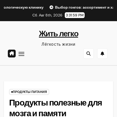
Перейти
клинику
Выбор гонгов: ассортимент и характеристики
к
Сб. Авг 8th, 2026
3:32:01 PM
содержанию
Жить легко
Лёгкость жизни
ПРОДУКТЫ ПИТАНИЯ
Продукты полезные для
мозга и памяти