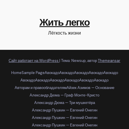
Жить легко
Лёгкость жизни
Сайт работает на WordPress
|
Тема: Newsup, автор
Themeansar
Home
Sample Page
Авокадо
Авокадо
Авокадо
Авокадо
Авокадо
Авокадо
Авокадо
Авокадо
Авокадо
Авокадо
Авокадо
Авторам и правообладателям
Айзек Азимов — Основание
Александр Дюма — Граф Монте-Кристо
Александр Дюма — Три мушкетёра
Александр Пушкин — Евгений Онегин
Александр Пушкин — Евгений Онегин
Александр Пушкин — Евгений Онегин