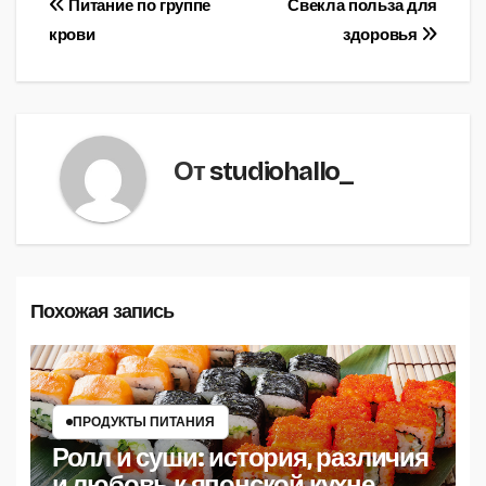
Навигация
Питание по группе
Свекла польза для
крови
здоровья
по
записям
От
studiohallo_
Похожая запись
ПРОДУКТЫ ПИТАНИЯ
Ролл и суши: история, различия
и любовь к японской кухне