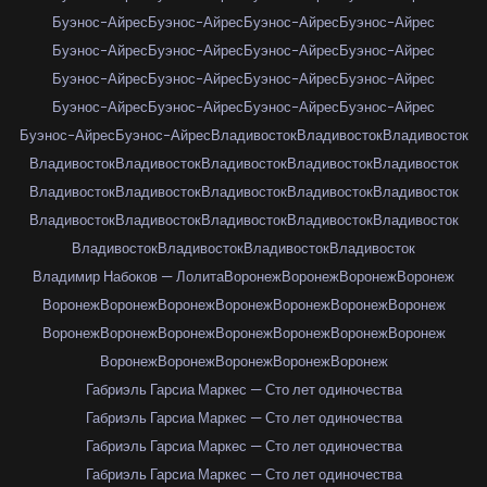
Буэнос-Айрес
Буэнос-Айрес
Буэнос-Айрес
Буэнос-Айрес
Буэнос-Айрес
Буэнос-Айрес
Буэнос-Айрес
Буэнос-Айрес
Буэнос-Айрес
Буэнос-Айрес
Буэнос-Айрес
Буэнос-Айрес
Буэнос-Айрес
Буэнос-Айрес
Буэнос-Айрес
Буэнос-Айрес
Буэнос-Айрес
Буэнос-Айрес
Владивосток
Владивосток
Владивосток
Владивосток
Владивосток
Владивосток
Владивосток
Владивосток
Владивосток
Владивосток
Владивосток
Владивосток
Владивосток
Владивосток
Владивосток
Владивосток
Владивосток
Владивосток
Владивосток
Владивосток
Владивосток
Владивосток
Владимир Набоков — Лолита
Воронеж
Воронеж
Воронеж
Воронеж
Воронеж
Воронеж
Воронеж
Воронеж
Воронеж
Воронеж
Воронеж
Воронеж
Воронеж
Воронеж
Воронеж
Воронеж
Воронеж
Воронеж
Воронеж
Воронеж
Воронеж
Воронеж
Воронеж
Габриэль Гарсиа Маркес — Сто лет одиночества
Габриэль Гарсиа Маркес — Сто лет одиночества
Габриэль Гарсиа Маркес — Сто лет одиночества
Габриэль Гарсиа Маркес — Сто лет одиночества