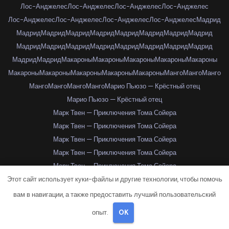
Лос-Анджелес
Лос-Анджелес
Лос-Анджелес
Лос-Анджелес
Лос-Анджелес
Лос-Анджелес
Лос-Анджелес
Лос-Анджелес
Мадрид
Мадрид
Мадрид
Мадрид
Мадрид
Мадрид
Мадрид
Мадрид
Мадрид
Мадрид
Мадрид
Мадрид
Мадрид
Мадрид
Мадрид
Мадрид
Мадрид
Мадрид
Мадрид
Макароны
Макароны
Макароны
Макароны
Макароны
Макароны
Макароны
Макароны
Макароны
Макароны
Манго
Манго
Манго
Манго
Манго
Манго
Манго
Марио Пьюзо — Крёстный отец
Марио Пьюзо — Крёстный отец
Марк Твен — Приключения Тома Сойера
Марк Твен — Приключения Тома Сойера
Марк Твен — Приключения Тома Сойера
Марк Твен — Приключения Тома Сойера
Марк Твен — Приключения Тома Сойера
Этот сайт использует куки-файлы и другие технологии, чтобы помочь
Марк Твен — Приключения Тома Сойера
Марк Твен — Приключения Тома Сойера
вам в навигации, а также предоставить лучший пользовательский
Марк Твен — Приключения Тома Сойера
опыт.
OK
Марк Твен — Приключения Тома Сойера