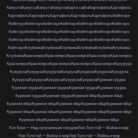
Капуста
Капуста
Капуста
Капуста
Карта сайта
Картофель
Картофель
Картофель
Картофель
Картофель
Картофель
Картофель
Кейптаун
Кейптаун
Кейптаун
Кейптаун
Кейптаун
Кейптаун
Кейптаун
Кейптаун
Кейптаун
Кейптаун
Кейптаун
Кейптаун
Кейптаун
Кейптаун
Кейптаун
Кейптаун
Кейптаун
Кейптаун
Кейптаун
Кейптаун
Кейптаун
Кейптаун
Кейптаун
Клубника
Клубника
Клубника
Клубника
Клубника
Клубника
Клубника
Красноярск
Красноярск
Красноярск
Красноярск
Красноярск
Красноярск
Красноярск
Красноярск
Красноярск
Красноярск
Кукуруза
Кукуруза
Кукуруза
Кукуруза
Кукуруза
Кукуруза
Кукуруза
Кукуруза
Кукуруза
Кукуруза
Кукуруза
Кукуруза
Кукуруза
Куриная грудка
Куриная грудка
Куриная грудка
Куриная грудка
Куриная грудка
Куриная грудка
Куриная грудка
Куриное яйцо
Куриное яйцо
Куриное яйцо
Куриное яйцо
Куриное яйцо
Куриное яйцо
Куриное яйцо
Куриное яйцо
Куриное яйцо
Куриное яйцо
Куриное яйцо
Куриное яйцо
Куриное яйцо
Куриное яйцо
Куриное яйцо
Куриное яйцо
Кэн Кизи — Над кукушкиным гнездом
Лев Толстой — Война и мир
Лев Толстой — Война и мир
Лев Толстой — Война и мир