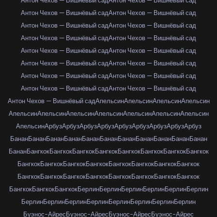
Антон Чехов — Вишнёвый сад
Антон Чехов — Вишнёвый сад
Антон Чехов — Вишнёвый сад
Антон Чехов — Вишнёвый сад
Антон Чехов — Вишнёвый сад
Антон Чехов — Вишнёвый сад
Антон Чехов — Вишнёвый сад
Антон Чехов — Вишнёвый сад
Антон Чехов — Вишнёвый сад
Антон Чехов — Вишнёвый сад
Антон Чехов — Вишнёвый сад
Антон Чехов — Вишнёвый сад
Антон Чехов — Вишнёвый сад
Антон Чехов — Вишнёвый сад
Антон Чехов — Вишнёвый сад
Антон Чехов — Вишнёвый сад
Антон Чехов — Вишнёвый сад
Апельсин
Апельсин
Апельсин
Апельсин
Апельсин
Апельсин
Апельсин
Апельсин
Апельсин
Апельсин
Апельсин
Апельсин
Арбуз
Арбуз
Арбуз
Арбуз
Арбуз
Арбуз
Арбуз
Арбуз
Арбуз
Банан
Банан
Банан
Банан
Банан
Банан
Банан
Банан
Банан
Банан
Банан
Банан
Бангкок
Бангкок
Бангкок
Бангкок
Бангкок
Бангкок
Бангкок
Бангкок
Бангкок
Бангкок
Бангкок
Бангкок
Бангкок
Бангкок
Бангкок
Бангкок
Бангкок
Бангкок
Бангкок
Бангкок
Бангкок
Бангкок
Бангкок
Бангкок
Бангкок
Бангкок
Бангкок
Берлин
Берлин
Берлин
Берлин
Берлин
Берлин
Берлин
Берлин
Берлин
Берлин
Берлин
Берлин
Берлин
Берлин
Буэнос-Айрес
Буэнос-Айрес
Буэнос-Айрес
Буэнос-Айрес