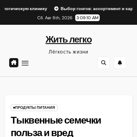
Перейти
линику
Выбор гонгов: ассортимент и характеристики
к
Сб. Авг 8th, 2026
3:09:11 AM
содержанию
Жить легко
Лёгкость жизни
ПРОДУКТЫ ПИТАНИЯ
Тыквенные семечки
польза и вред