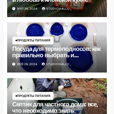
МАР 29, 2024
STUDIOHALLO_
ПРОДУКТЫ ПИТАНИЯ
Посуда для термоподносов: как
правильно выбрать и
использовать
ФЕВ 29, 2024
STUDIOHALLO_
ПРОДУКТЫ ПИТАНИЯ
Септик для частного дома: все,
что необходимо знать