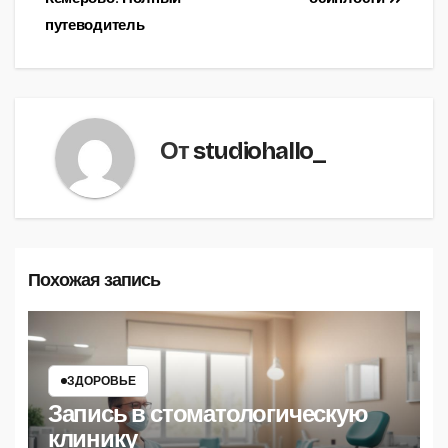
записям
путеводитель
От
studiohallo_
Похожая запись
ЗДОРОВЬЕ
Запись в стоматологическую
клинику