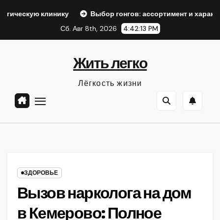
Перейти
ику
Выбор гонгов: ассортимент и характеристики
О
к
Сб. Авг 8th, 2026
4:42:14 PM
содержанию
Жить легко
Лёгкость жизни
ЗДОРОВЬЕ
Вызов нарколога на дом
в Кемерово: Полное