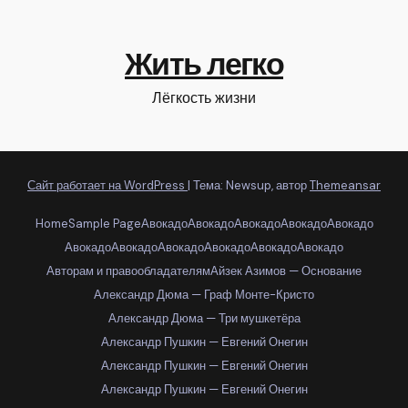
Жить легко
Лёгкость жизни
Сайт работает на WordPress
|
Тема: Newsup, автор
Themeansar
Home
Sample Page
Авокадо
Авокадо
Авокадо
Авокадо
Авокадо
Авокадо
Авокадо
Авокадо
Авокадо
Авокадо
Авокадо
Авторам и правообладателям
Айзек Азимов — Основание
Александр Дюма — Граф Монте-Кристо
Александр Дюма — Три мушкетёра
Александр Пушкин — Евгений Онегин
Александр Пушкин — Евгений Онегин
Александр Пушкин — Евгений Онегин