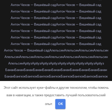
Антон Чехов — Вишнёвый сад
Антон Чехов — Вишнёвый сад
Антон Чехов — Вишнёвый сад
Антон Чехов — Вишнёвый сад
Антон Чехов — Вишнёвый сад
Антон Чехов — Вишнёвый сад
Антон Чехов — Вишнёвый сад
Антон Чехов — Вишнёвый сад
Антон Чехов — Вишнёвый сад
Антон Чехов — Вишнёвый сад
Антон Чехов — Вишнёвый сад
Антон Чехов — Вишнёвый сад
Антон Чехов — Вишнёвый сад
Антон Чехов — Вишнёвый сад
Антон Чехов — Вишнёвый сад
Апельсин
Апельсин
Апельсин
Апельсин
Апельсин
Апельсин
Апельсин
Апельсин
Апельсин
Апельсин
Апельсин
Апельсин
Арбуз
Арбуз
Арбуз
Арбуз
Арбуз
Арбуз
Арбуз
Арбуз
Арбуз
Банан
Банан
Банан
Банан
Банан
Банан
Банан
Банан
Банан
Банан
Банан
Банан
Бангкок
Бангкок
Бангкок
Бангкок
Бангкок
Бангкок
Бангкок
Бангкок
Бангкок
Бангкок
Бангкок
Бангкок
Бангкок
Бангкок
Бангкок
Бангкок
Этот сайт использует куки-файлы и другие технологии, чтобы помочь
Бангкок
Бангкок
Бангкок
Бангкок
Бангкок
Бангкок
Бангкок
Бангкок
вам в навигации, а также предоставить лучший пользовательский
Бангкок
Бангкок
Бангкок
Берлин
Берлин
Берлин
Берлин
Берлин
Берлин
Берлин
Берлин
Берлин
Берлин
Берлин
Берлин
Берлин
Берлин
опыт.
OK
Буэнос-Айрес
Буэнос-Айрес
Буэнос-Айрес
Буэнос-Айрес