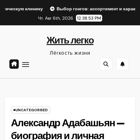
Перейти
клинику
Выбор гонгов: ассортимент и характеристики
к
Чт. Авг 6th, 2026
12:38:54 PM
содержанию
Жить легко
Лёгкость жизни
UNCATEGORISED
Александр Адабашьян —
биография и личная