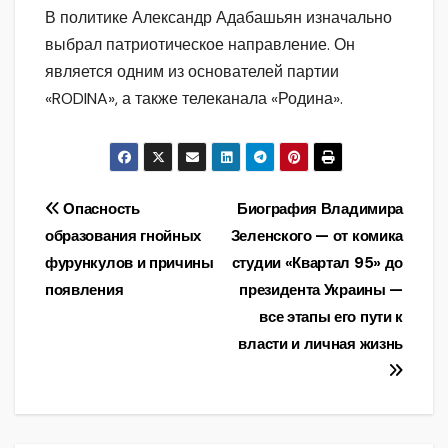
В политике Александр Адабашьян изначально
выбрал патриотическое направление. Он
является одним из основателей партии
«RODINA», а также телеканала «Родина».
Навигация
Опасность
Биография Владимира
образования гнойных
Зеленского — от комика
по
фурункулов и причины
студии «Квартал 95» до
записям
появления
президента Украины —
все этапы его пути к
власти и личная жизнь