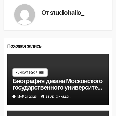
От
studiohallo_
Похожая запись
UNCATEGORISED
Биография декана Московского
государственного университета
Андрея Сидорова — от студента
МАР 21, 2023
STUDIOHALLO_
до руководителя