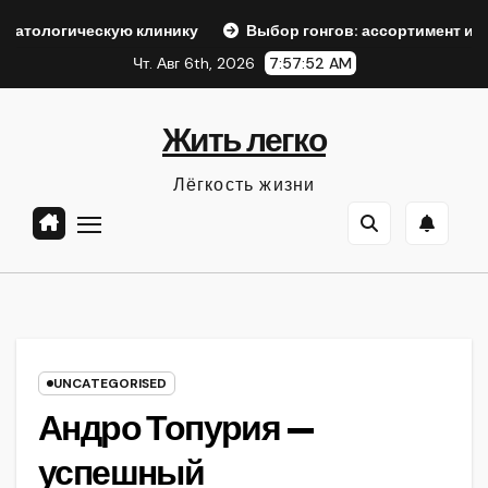
Перейти
гическую клинику
Выбор гонгов: ассортимент и характер
к
Чт. Авг 6th, 2026
7:57:52 AM
содержанию
Жить легко
Лёгкость жизни
UNCATEGORISED
Андро Топурия —
успешный