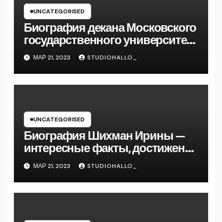
UNCATEGORISED
Биография декана Московского
государственного университета
Андрея Сидорова — от студента
МАР 21, 2023
STUDIOHALLO_
до руководителя
UNCATEGORISED
Биография Шихман Ирины —
интересные факты, достижения
и путь к успеху
МАР 21, 2023
STUDIOHALLO_