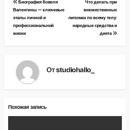
Навигация
Биография Ковеля
Что делать при
Валентины — ключевые
множественных
по
этапы личной и
липомах по всему телу:
записям
профессиональной
народные средства и
жизни
диета
От
studiohallo_
Похожая запись