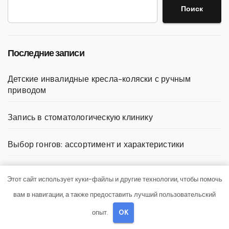
Поиск
Последние записи
Детские инвалидные кресла-коляски с ручным
приводом
Запись в стоматологическую клинику
Выбор гонгов: ассортимент и характеристики
Оформление аккредитивов в международной
Этот сайт использует куки-файлы и другие технологии, чтобы помочь
торговле
вам в навигации, а также предоставить лучший пользовательский
Нарколог на Дом в Новокузнецке: Помощь, Которая
опыт.
OK
Всегда Рядом