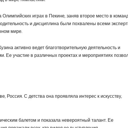
 Олимпийских играх в Пекине, заняв второе место в коман
водительность и дисциплина были похвалены всеми экспер
вном мире.
узина активно ведет благотворительную деятельность и
и. Ее участие в различных проектах и мероприятиях позво
е, Россия. С детства она проявляла интерес к искусству,
сическим балетом и показала невероятный талант. Ее
ния поражали всех, кто видел ее выступления.