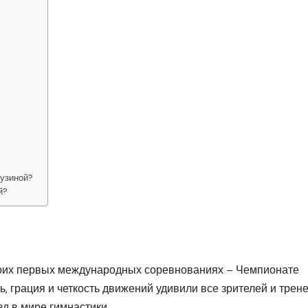
Кузиной?
й?
своих первых международных соревнованиях – Чемпионате
, грация и четкость движений удивили все зрителей и трене
зд в мире гимнастики.