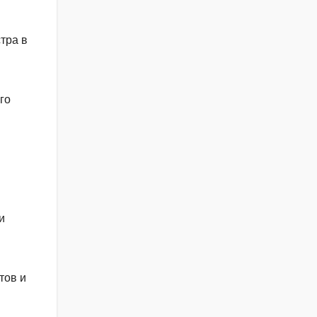
тра в
го
и
тов и