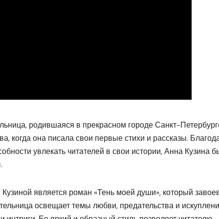
льница, родившаяся в прекрасном городе Санкт-Петербург
ва, когда она писала свои первые стихи и рассказы. Благод
собности увлекать читателей в свои истории, Анна Кузина б
.
Кузиной является роман «Тень моей души», который завое
ательница освещает темы любви, предательства и искуплени
 интриги. Ее яркий и образный стиль позволяет читателю