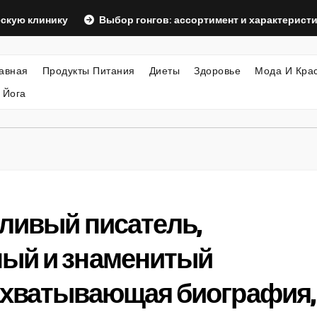
инику
Выбор гонгов: ассортимент и характеристики
авная
Продукты Питания
Диеты
Здоровье
Мода И Кра
 Йога
тливый писатель,
ный и знаменитый
ахватывающая биография,