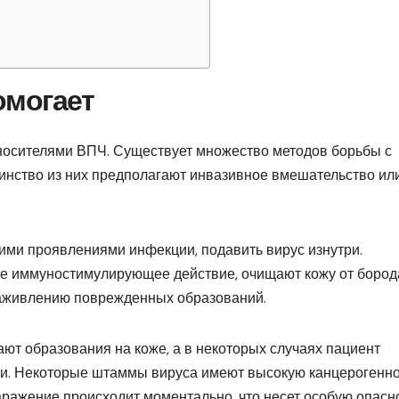
помогает
носителями ВПЧ. Существует множество методов борьбы с
инство из них предполагают инвазивное вмешательство ил
ними проявлениями инфекции, подавить вирус изнутри.
 иммуностимулирующее действие, очищают кожу от бород
заживлению поврежденных образований.
ют образования на коже, а в некоторых случаях пациент
гии. Некоторые штаммы вируса имеют высокую канцерогенно
аражение происходит моментально, что несет особую опасно