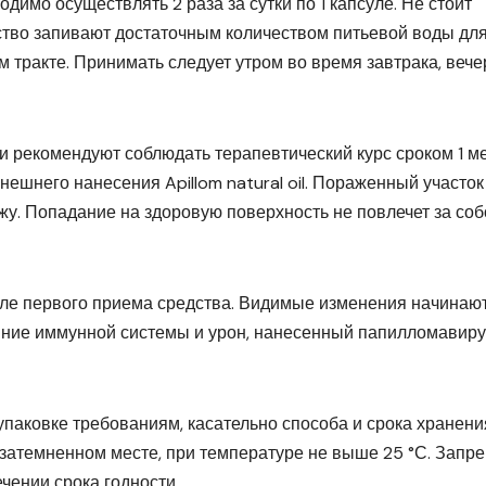
ходимо осуществлять 2 раза за сутки по 1 капсуле. Не стоит
тво запивают достаточным количеством питьевой воды дл
 тракте. Принимать следует утром во время завтрака, веч
 рекомендуют соблюдать терапевтический курс сроком 1 ме
ешнего нанесения Apillom natural oil. Пораженный участок
ожу. Попадание на здоровую поверхность не повлечет за со
сле первого приема средства. Видимые изменения начинаю
ояние иммунной системы и урон, нанесенный папилломавиру
упаковке требованиям, касательно способа и срока хранени
 затемненном месте, при температуре не выше 25 °С. Запр
чении срока годности.