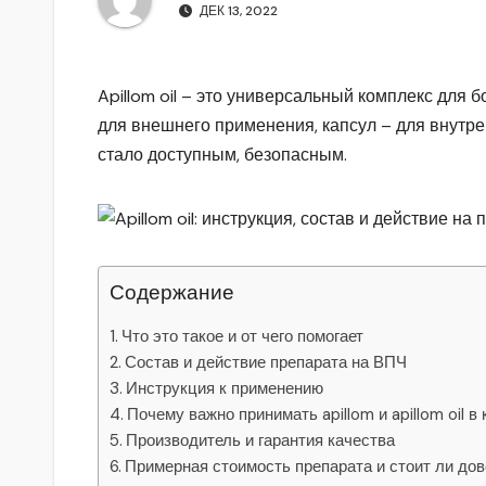
р
m
ДЕК 13, 2022
l
а
a
в
Apillom oil – это универсальный комплекс для
s
и
для внешнего применения, капсул – для внутр
s
т
стало доступным, безопасным.
n
ь
i
k
i
Содержание
Что это такое и от чего помогает
Состав и действие препарата на ВПЧ
Инструкция к применению
Почему важно принимать apillom и apillom oil в
Производитель и гарантия качества
Примерная стоимость препарата и стоит ли дов