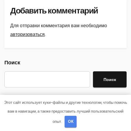
Добавить комментарий
Для отправки комментария вам необходимо
авторизоваться
.
Поиск
Поиск
Этот сайт использует куки-файлы и другие технологии, чтобы помочь
Последние записи
вам в навигации, а также предоставить лучший пользовательский
Детские инвалидные кресла-коляски с ручным
опыт.
OK
приводом