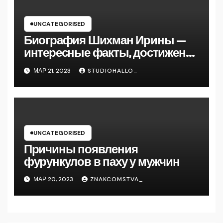
UNCATEGORISED
Биография Шихман Ирины —
интересные факты, достижения
и путь к успеху
МАР 21, 2023
STUDIOHALLO_
UNCATEGORISED
Причины появления
фурункулов в паху у мужчин
МАР 20, 2023
ZNAKCOMSTVA_