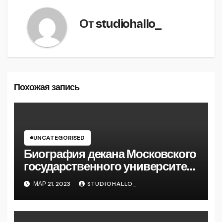
От
studiohallo_
Похожая запись
UNCATEGORISED
Биография декана Московского
государственного университета
Андрея Сидорова — от студента
МАР 21, 2023
STUDIOHALLO_
до руководителя