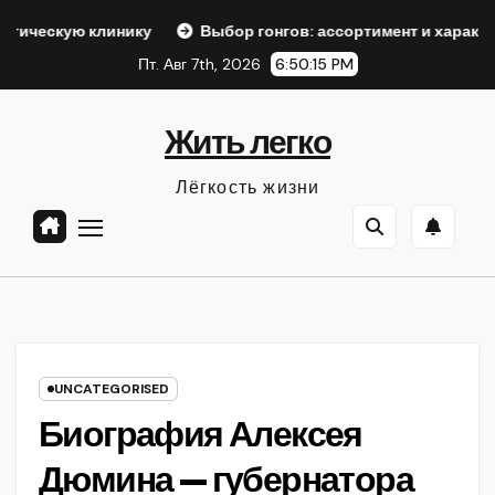
Перейти
клинику
Выбор гонгов: ассортимент и характеристики
к
Пт. Авг 7th, 2026
6:50:16 PM
содержанию
Жить легко
Лёгкость жизни
UNCATEGORISED
Биография Алексея
Дюмина — губернатора