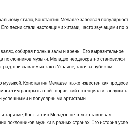
кальному стилю, Константин Меладзе завоевал популярност
и. Его песни стали настоящими хитами, часто звучащими по 
ивалях, собирая полные залы и арены. Его выразительное
а поклонников музыки. Меладзе неоднократно становился
рад, признаваемых как в Украине, так и за рубежом.
о музыкой. Константин Меладзе также известен как продюсе
огал им раскрыть свой творческий потенциал и заслужить
али успешными и популярными артистами.
и харизме, Константин Меладзе не только завоевал
ние поклонников музыки в разных странах. Его история усп