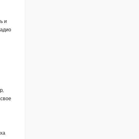
ь и
радио
р,
 свое
еха