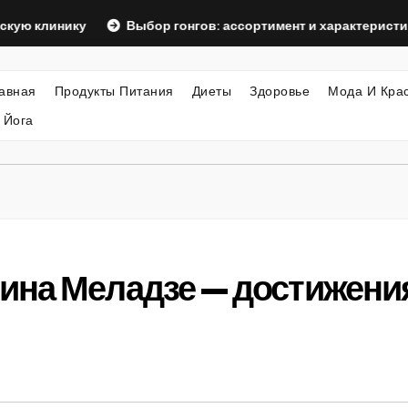
инику
Выбор гонгов: ассортимент и характеристики
авная
Продукты Питания
Диеты
Здоровье
Мода И Кра
 Йога
ина Меладзе — достижения