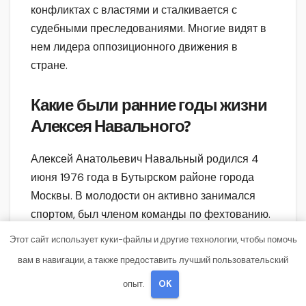
конфликтах с властями и сталкивается с
судебными преследованиями. Многие видят в
нем лидера оппозиционного движения в
стране.
Какие были ранние годы жизни
Алексея Навального?
Алексей Анатольевич Навальный родился 4
июня 1976 года в Бутырском районе города
Москвы. В молодости он активно занимался
спортом, был членом команды по фехтованию.
В 1993 году поступил на юридический
Этот сайт использует куки-файлы и другие технологии, чтобы помочь
факультет Российского государственного
вам в навигации, а также предоставить лучший пользовательский
правового университета и получил диплом в
опыт.
OK
1998 году. После окончания университета