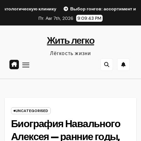
Перейти
ическую клинику
Выбор гонгов: ассортимент и характери
к
Пт. Авг 7th, 2026
9:09:44 PM
содержанию
Жить легко
Лёгкость жизни
UNCATEGORISED
Биография Навального
Алексея — ранние годы,