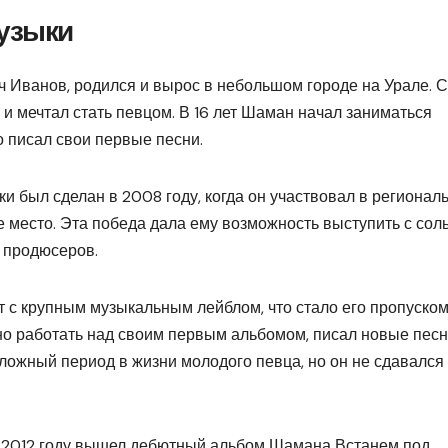
музыки
Иванов, родился и вырос в небольшом городе на Урале. С
 и мечтал стать певцом. В 16 лет Шаман начал заниматься
но писал свои первые песни.
 был сделан в 2008 году, когда он участвовал в регионал
е место. Эта победа дала ему возможность выступить с со
 продюсеров.
т с крупным музыкальным лейблом, что стало его пропуском
о работать над своим первым альбомом, писал новые песн
сложный период в жизни молодого певца, но он не сдавался
в 2012 году вышел дебютный альбом Шамана Встанем под