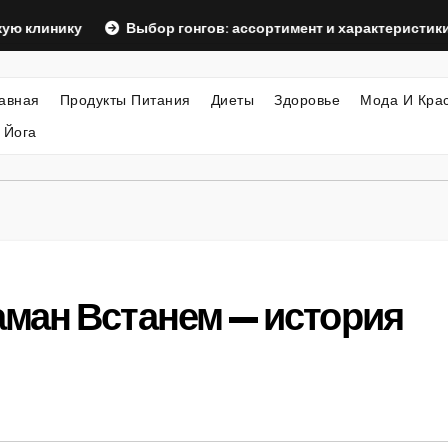
ику
Выбор гонгов: ассортимент и характеристики
О
авная
Продукты Питания
Диеты
Здоровье
Мода И Кра
 Йога
ман Встанем — история