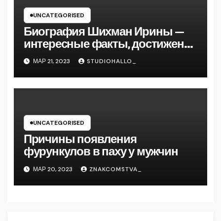
UNCATEGORISED
Биография Шихман Ирины —
интересные факты, достижения
и путь к успеху
МАР 21, 2023
STUDIOHALLO_
UNCATEGORISED
Причины появления
фурункулов в паху у мужчин
МАР 20, 2023
ZNAKCOMSTVA_