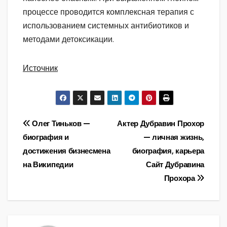
процессе проводится комплексная терапия с
использованием системных антибиотиков и
методами детоксикации.
Источник
Навигация
Олег Тиньков —
Актер Дубравин Прохор
биография и
— личная жизнь,
по
достижения бизнесмена
биография, карьера
записям
на Википедии
Сайт Дубравина
Прохора