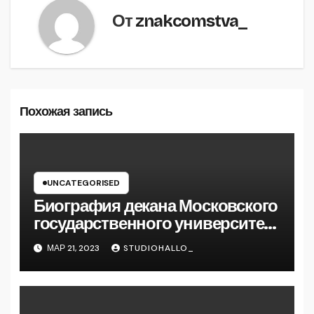
От
znakcomstva_
Похожая запись
UNCATEGORISED
Биография декана Московского
государственного университета
Андрея Сидорова — от студента
МАР 21, 2023
STUDIOHALLO_
до руководителя