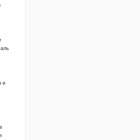
й
е
валь
в и
в
я