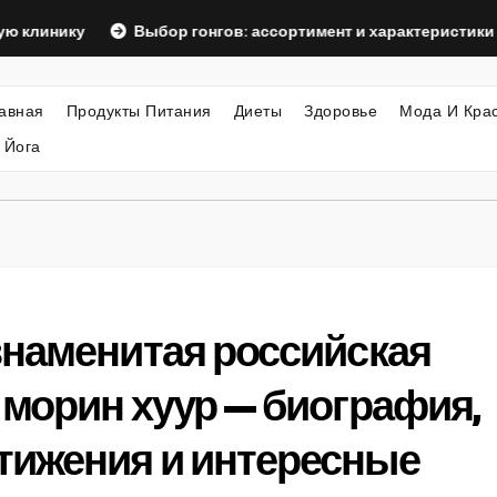
ику
Выбор гонгов: ассортимент и характеристики
Оф
авная
Продукты Питания
Диеты
Здоровье
Мода И Кра
 Йога
знаменитая российская
морин хуур — биография,
ижения и интересные