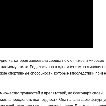
ристка, которая завоевала сердца поклонников и мировое
ажаемому стилю. Родилась она в одном из самых живописн
яркие спортивные способности, которые впоследствии приве
множество трудностей и препятствий, но благодаря своей
могла преодолеть все трудности. Она начала свою фигурн
зала свой талант на международной арене. Благодаря упор