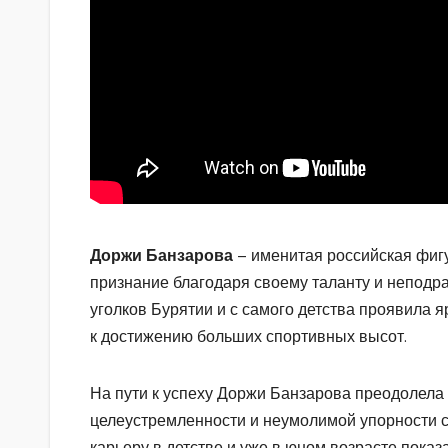
Доржи Банзарова
– именитая российская фигу
признание благодаря своему таланту и неподр
уголков Бурятии и с самого детства проявила 
к достижению больших спортивных высот.
На пути к успеху Доржи Банзарова преодолела 
целеустремленности и неумолимой упорности с
карьеру в детстве и уже в юном возрасте пока