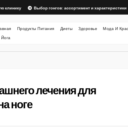
ку
Выбор гонгов: ассортимент и характеристики
Оф
авная
Продукты Питания
Диеты
Здоровье
Мода И Кра
 Йога
шнего лечения для
на ноге