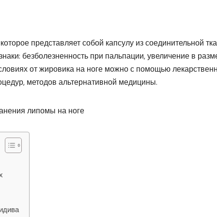
которое представляет собой капсулу из соединительной тка
наки: безболезненность при пальпации, увеличение в разм
словиях от жировика на ноге можно с помощью лекарствен
оцедур, методов альтернативной медицины.
х
цидива