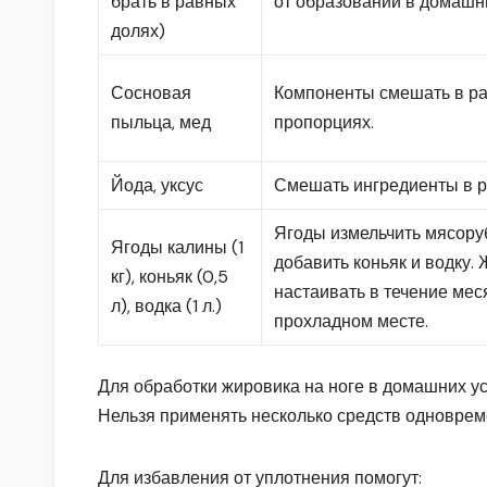
брать в равных
от образований в домашн
долях)
Сосновая
Компоненты смешать в р
пыльца, мед
пропорциях.
Йода, уксус
Смешать ингредиенты в р
Ягоды измельчить мясору
Ягоды калины (1
добавить коньяк и водку.
кг), коньяк (0,5
настаивать в течение мес
л), водка (1 л.)
прохладном месте.
Для обработки жировика на ноге в домашних у
Нельзя применять несколько средств одноврем
Для избавления от уплотнения помогут: