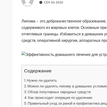
р
m
СЕН 20, 2022
l
а
a
в
Липома – это доброкачественное образование, 
s
и
содержимого из жировых клеток. Основные приз
s
т
отчетливые границы. Избавиться в домашних у
n
ь
средств, оперативной хирургии, аппаратных пр
i
k
i
Содержание
Нужно ли удалять
Можно ли удалять липому в домашних условия
Обзор популярных народных средств
Как происходит операция по удалению
Правильный уход за раной и профилактика ре