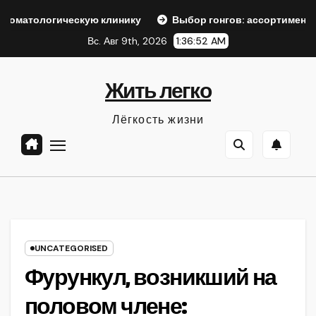
Перейти
гическую клинику
Выбор гонгов: ассортимент и характер
к
Вс. Авг 9th, 2026
1:36:53 AM
содержанию
Жить легко
Лёгкость жизни
UNCATEGORISED
Фурункул, возникший на
половом члене: