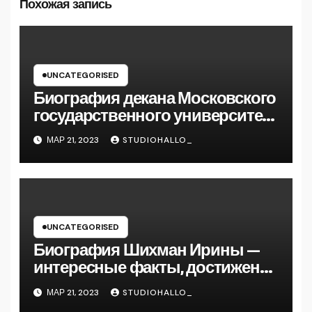
Похожая запись
UNCATEGORISED
Биография декана Московского
государственного университета
Андрея Сидорова — от студента
МАР 21, 2023
STUDIOHALLO_
до руководителя
UNCATEGORISED
Биография Шихман Ирины —
интересные факты, достижения
и путь к успеху
МАР 21, 2023
STUDIOHALLO_