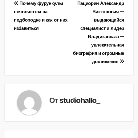
Навигация
Почему фурункулы
Пациорин Александр
появляются на
Викторович —
по
подбородке и как от них
выдающийся
записям
избавиться
специалист и лидер
Владикавказа —
увлекательная
биография и огромные
достижения
От
studiohallo_