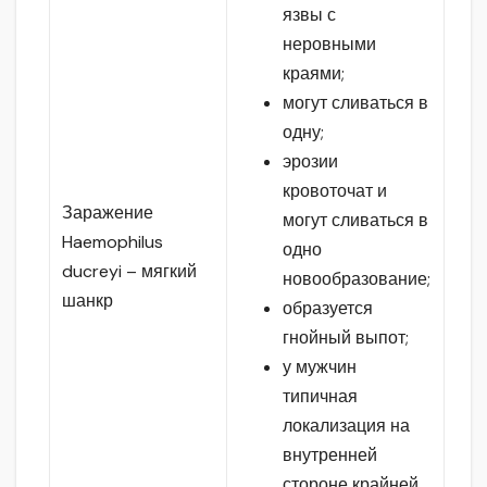
язвы с
неровными
краями;
могут сливаться в
одну;
эрозии
кровоточат и
Заражение
могут сливаться в
Haemophilus
одно
ducreyi – мягкий
новообразование;
шанкр
образуется
гнойный выпот;
у мужчин
типичная
локализация на
внутренней
стороне крайней