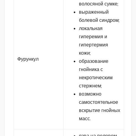
волосяной сумке;
выраженный
болевой синдром;
локальная
гиперемия и
гипертермия
кожи;
Фурункул
образование
гнойника с
некротическим
стержнем;
возможно
самостоятельное
вскрытие гнойных
масс.
язва на половом