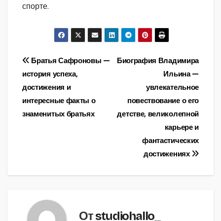
спорте.
Навигация
Братья Сафроновы —
Биография Владимира
история успеха,
Ильина —
по
достижения и
увлекательное
записям
интересные факты о
повествование о его
знаменитых братьях
детстве, великолепной
карьере и
фантастических
достижениях
От
studiohallo_