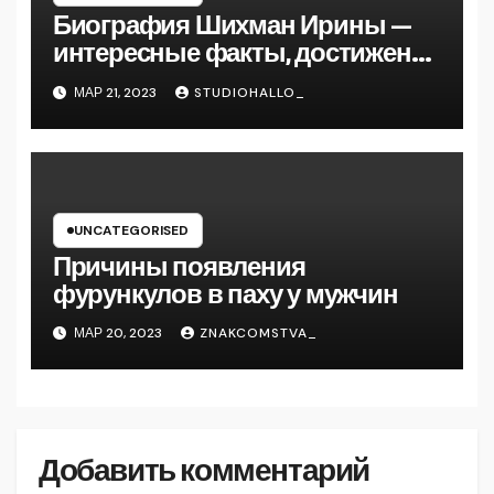
Биография Шихман Ирины —
интересные факты, достижения
и путь к успеху
МАР 21, 2023
STUDIOHALLO_
UNCATEGORISED
Причины появления
фурункулов в паху у мужчин
МАР 20, 2023
ZNAKCOMSTVA_
Добавить комментарий