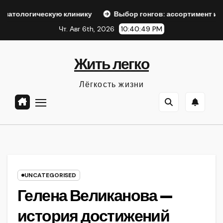
Перейти
ескую клинику
Выбор гонгов: ассортимент и характерист
к
Чт. Авг 6th, 2026
10:40:50 PM
содержанию
Жить легко
Лёгкость жизни
UNCATEGORISED
Гелена Великанова —
история достижений