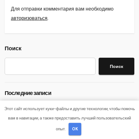
Для отправки комментария вам необходимо
авторизоваться
.
Поиск
Поиск
Последние записи
Детские инвалидные кресла-коляски с ручным
Этот сайт использует куки-файлы и другие технологии, чтобы помочь
приводом
вам в навигации, а также предоставить лучший пользовательский
опыт.
OK
Запись в стоматологическую клинику