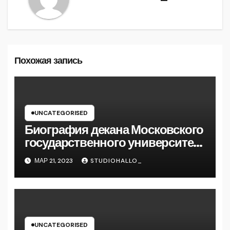
Похожая запись
UNCATEGORISED
Биография декана Московского
государственного университета
Андрея Сидорова — от студента
МАР 21, 2023
STUDIOHALLO_
до руководителя
UNCATEGORISED