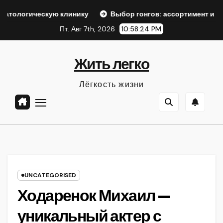
Перейти
ескую клинику
Выбор гонгов: ассортимент и характерист
к
Пт. Авг 7th, 2026
10:58:25 PM
содержанию
Жить легко
Лёгкость жизни
UNCATEGORISED
Ходаренок Михаил —
уникальный актер с