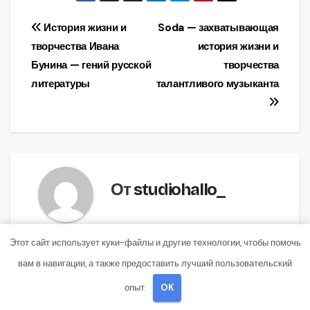
Навигация
История жизни и
Soda — захватывающая
творчества Ивана
история жизни и
по
Бунина — гений русской
творчества
записям
литературы
талантливого музыканта
От
studiohallo_
Этот сайт использует куки-файлы и другие технологии, чтобы помочь
вам в навигации, а также предоставить лучший пользовательский
Похожая запись
опыт.
OK