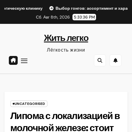
Перейти
клинику
Выбор гонгов: ассортимент и характеристики
к
Сб. Авг 8th, 2026
5:33:37 PM
содержанию
Жить легко
Лёгкость жизни
UNCATEGORISED
Липома с локализацией в
молочной железе: стоит