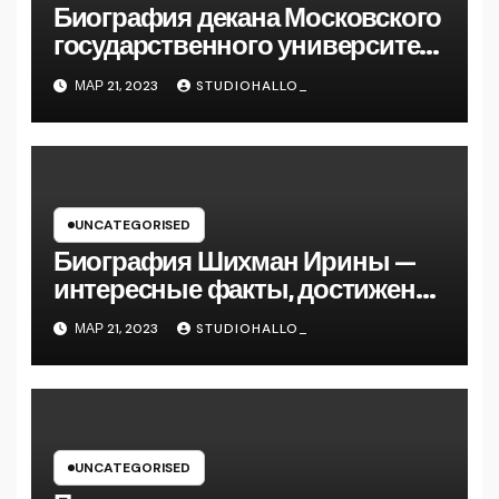
Биография декана Московского
государственного университета
Андрея Сидорова — от студента
МАР 21, 2023
STUDIOHALLO_
до руководителя
UNCATEGORISED
Биография Шихман Ирины —
интересные факты, достижения
и путь к успеху
МАР 21, 2023
STUDIOHALLO_
UNCATEGORISED