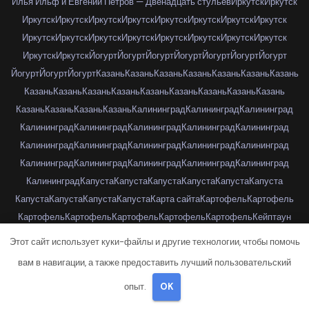
Илья Ильф и Евгений Петров — Двенадцать стульев
Иркутск
Иркутск
Иркутск
Иркутск
Иркутск
Иркутск
Иркутск
Иркутск
Иркутск
Иркутск
Иркутск
Иркутск
Иркутск
Иркутск
Иркутск
Иркутск
Иркутск
Иркутск
Иркутск
Иркутск
Йогурт
Йогурт
Йогурт
Йогурт
Йогурт
Йогурт
Йогурт
Йогурт
Йогурт
Йогурт
Казань
Казань
Казань
Казань
Казань
Казань
Казань
Казань
Казань
Казань
Казань
Казань
Казань
Казань
Казань
Казань
Казань
Казань
Казань
Казань
Калининград
Калининград
Калининград
Калининград
Калининград
Калининград
Калининград
Калининград
Калининград
Калининград
Калининград
Калининград
Калининград
Калининград
Калининград
Калининград
Калининград
Калининград
Калининград
Капуста
Капуста
Капуста
Капуста
Капуста
Капуста
Капуста
Капуста
Капуста
Капуста
Карта сайта
Картофель
Картофель
Картофель
Картофель
Картофель
Картофель
Картофель
Кейптаун
Кейптаун
Кейптаун
Кейптаун
Кейптаун
Кейптаун
Кейптаун
Кейптаун
Этот сайт использует куки-файлы и другие технологии, чтобы помочь
Кейптаун
Кейптаун
Кейптаун
Кейптаун
Кейптаун
Кейптаун
Кейптаун
вам в навигации, а также предоставить лучший пользовательский
Кейптаун
Кейптаун
Кейптаун
Кейптаун
Кейптаун
Кейптаун
Кейптаун
опыт.
OK
Кейптаун
Клубника
Клубника
Клубника
Клубника
Клубника
Клубника
Клубника
Красноярск
Красноярск
Красноярск
Красноярск
Красноярск