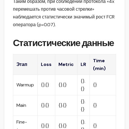
Таким образом, при соблюдении протокола «4x
перемешать против часовой стрелки»
наблюдается статистически значимый рост FCR
оператора (p=0.07).
Статистические данные
Time
Этап
Loss
Metric
LR
(min)
{}.
Warmup
{}.{}
{}.{}
{}
{}
{}.
Main
{}.{}
{}.{}
{}
{}
Fine-
{}.
{}.{}
{}.{}
{}