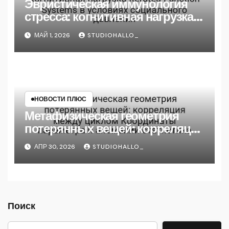
Эвристическая иммунология
стресса: когнитивная нагрузка
Iterated Function Systems в
МАЙ 1, 2026
STUDIOHALLO_
условиях социального
давления
НОВОСТИ ПЛЮС
Метафизическая геометрия
потерянных вещей: корреляция
между циклом Координаты
АПР 30, 2026
STUDIOHALLO_
параметра и аномалии
статистика
Поиск