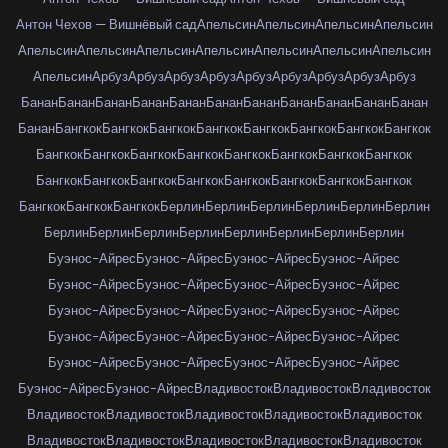
Антон Чехов — Вишнёвый сад
Апельсин
Апельсин
Апельсин
Апельсин
Апельсин
Апельсин
Апельсин
Апельсин
Апельсин
Апельсин
Апельсин
Апельсин
Арбуз
Арбуз
Арбуз
Арбуз
Арбуз
Арбуз
Арбуз
Арбуз
Арбуз
Банан
Банан
Банан
Банан
Банан
Банан
Банан
Банан
Банан
Банан
Банан
Банан
Бангкок
Бангкок
Бангкок
Бангкок
Бангкок
Бангкок
Бангкок
Бангкок
Бангкок
Бангкок
Бангкок
Бангкок
Бангкок
Бангкок
Бангкок
Бангкок
Бангкок
Бангкок
Бангкок
Бангкок
Бангкок
Бангкок
Бангкок
Бангкок
Бангкок
Бангкок
Бангкок
Берлин
Берлин
Берлин
Берлин
Берлин
Берлин
Берлин
Берлин
Берлин
Берлин
Берлин
Берлин
Берлин
Берлин
Буэнос-Айрес
Буэнос-Айрес
Буэнос-Айрес
Буэнос-Айрес
Буэнос-Айрес
Буэнос-Айрес
Буэнос-Айрес
Буэнос-Айрес
Буэнос-Айрес
Буэнос-Айрес
Буэнос-Айрес
Буэнос-Айрес
Буэнос-Айрес
Буэнос-Айрес
Буэнос-Айрес
Буэнос-Айрес
Буэнос-Айрес
Буэнос-Айрес
Буэнос-Айрес
Буэнос-Айрес
Буэнос-Айрес
Буэнос-Айрес
Владивосток
Владивосток
Владивосток
Владивосток
Владивосток
Владивосток
Владивосток
Владивосток
Владивосток
Владивосток
Владивосток
Владивосток
Владивосток