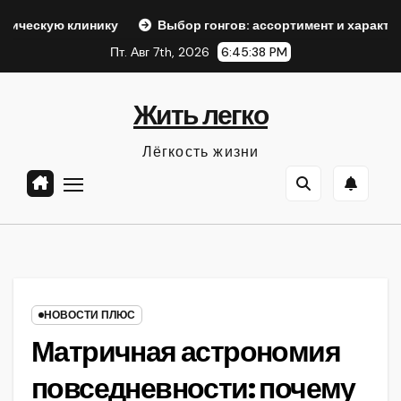
Перейти
нику
Выбор гонгов: ассортимент и характеристики
к
Пт. Авг 7th, 2026
6:45:39 PM
содержанию
Жить легко
Лёгкость жизни
НОВОСТИ ПЛЮС
Матричная астрономия
повседневности: почему