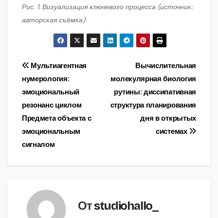
Рис. 1. Визуализация ключевого процесса (источник:
авторская съёмка)
Навигация
Мультиагентная
Вычислительная
нумерология:
молекулярная биология
по
эмоциональный
рутины: диссипативная
записям
резонанс циклом
структура планирования
Предмета объекта с
дня в открытых
эмоциональным
системах
сигналом
От
studiohallo_