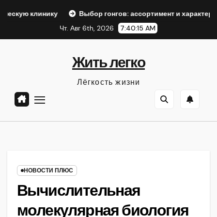
Перейти
ику
Выбор гонгов: ассортимент и характеристики
Оф
к
Чт. Авг 6th, 2026
7:40:17 AM
содержанию
Жить легко
Лёгкость жизни
НОВОСТИ ПЛЮС
Вычислительная
молекулярная биология