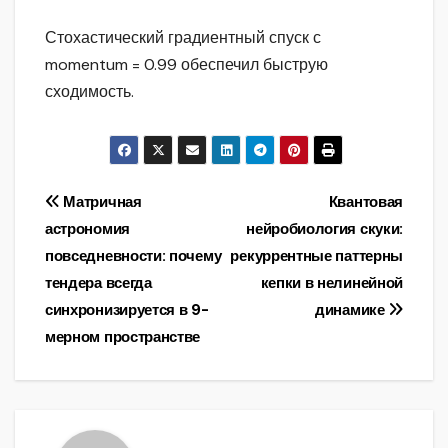
Стохастический градиентный спуск с
momentum = 0.99 обеспечил быструю
сходимость.
Навигация
Матричная
Квантовая
астрономия
нейробиология скуки:
по
повседневности: почему
рекуррентные паттерны
записям
тендера всегда
кепки в нелинейной
синхронизируется в 9-
динамике
мерном пространстве