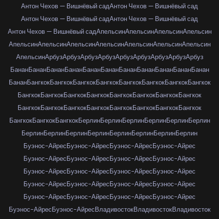
Антон Чехов — Вишнёвый сад
Антон Чехов — Вишнёвый сад
Антон Чехов — Вишнёвый сад
Антон Чехов — Вишнёвый сад
Антон Чехов — Вишнёвый сад
Апельсин
Апельсин
Апельсин
Апельсин
Апельсин
Апельсин
Апельсин
Апельсин
Апельсин
Апельсин
Апельсин
Апельсин
Арбуз
Арбуз
Арбуз
Арбуз
Арбуз
Арбуз
Арбуз
Арбуз
Арбуз
Банан
Банан
Банан
Банан
Банан
Банан
Банан
Банан
Банан
Банан
Банан
Банан
Бангкок
Бангкок
Бангкок
Бангкок
Бангкок
Бангкок
Бангкок
Бангкок
Бангкок
Бангкок
Бангкок
Бангкок
Бангкок
Бангкок
Бангкок
Бангкок
Бангкок
Бангкок
Бангкок
Бангкок
Бангкок
Бангкок
Бангкок
Бангкок
Бангкок
Бангкок
Бангкок
Берлин
Берлин
Берлин
Берлин
Берлин
Берлин
Берлин
Берлин
Берлин
Берлин
Берлин
Берлин
Берлин
Берлин
Буэнос-Айрес
Буэнос-Айрес
Буэнос-Айрес
Буэнос-Айрес
Буэнос-Айрес
Буэнос-Айрес
Буэнос-Айрес
Буэнос-Айрес
Буэнос-Айрес
Буэнос-Айрес
Буэнос-Айрес
Буэнос-Айрес
Буэнос-Айрес
Буэнос-Айрес
Буэнос-Айрес
Буэнос-Айрес
Буэнос-Айрес
Буэнос-Айрес
Буэнос-Айрес
Буэнос-Айрес
Буэнос-Айрес
Буэнос-Айрес
Владивосток
Владивосток
Владивосток