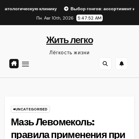
Перейти
ескую клинику
Выбор гонгов: ассортимент и характерист
к
Пн. Авг 10th, 2026
5:47:53 AM
содержанию
Жить легко
Лёгкость жизни
UNCATEGORISED
Мазь Левомеколь:
правила применения при