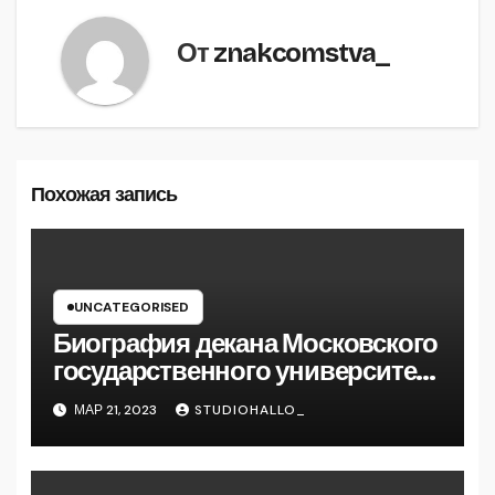
От
znakcomstva_
Похожая запись
UNCATEGORISED
Биография декана Московского
государственного университета
Андрея Сидорова — от студента
МАР 21, 2023
STUDIOHALLO_
до руководителя