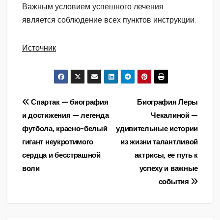
Важным условием успешного лечения
является соблюдение всех пунктов инструкции.
Источник
Навигация
Спартак — биография
Биография Леры
и достижения — легенда
Чекалиной —
по
футбола, красно-белый
удивительные истории
записям
гигант неукротимого
из жизни талантливой
сердца и бесстрашной
актрисы, ее путь к
воли
успеху и важные
события