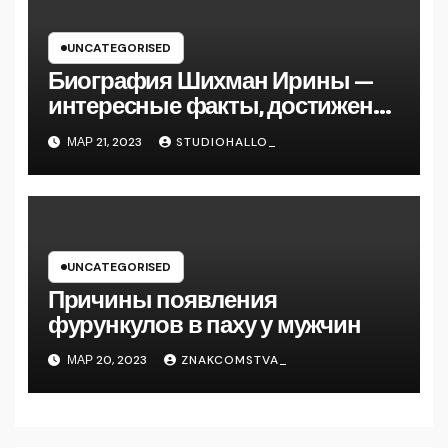
UNCATEGORISED
Биография Шихман Ирины —
интересные факты, достижения
и путь к успеху
МАР 21, 2023
STUDIOHALLO_
UNCATEGORISED
Причины появления
фурункулов в паху у мужчин
МАР 20, 2023
ZNAKCOMSTVA_