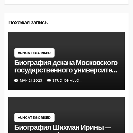
Похожая запись
UNCATEGORISED
Биография декана Московского
государственного университета
Андрея Сидорова — от студента
МАР 21, 2023
STUDIOHALLO_
до руководителя
UNCATEGORISED
Биография Шихман Ирины —