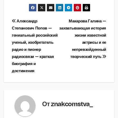
Навигация
Александр
Макарова Галина —
Степанович Попов —
захватывающая история
по
гениальный российский
жизни известной
записям
ученый, изобретатель
актрисы и ее
радио и пионер
непревзойденный
радиосвязи — краткая
творческий путь
биография и
достижения
От
znakcomstva_