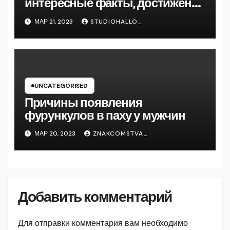
интересные факты, достижения
и путь к успеху
МАР 21, 2023
STUDIOHALLO_
UNCATEGORISED
Причины появления
фурункулов в паху у мужчин
МАР 20, 2023
ZNAKCOMSTVA_
Добавить комментарий
Для отправки комментария вам необходимо