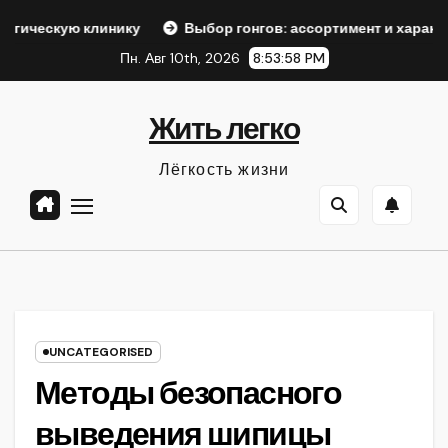
Перейти
 клинику
Выбор гонгов: ассортимент и характеристики
к
Пн. Авг 10th, 2026
8:54:00 PM
содержанию
Жить легко
Лёгкость жизни
UNCATEGORISED
Методы безопасного
выведения шипицы