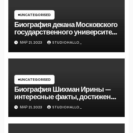
UNCATEGORISED
Биография декана Московского
государственного университета
Андрея Сидорова — от студента
МАР 21, 2023
STUDIOHALLO_
до руководителя
UNCATEGORISED
Биография Шихман Ирины —
интересные факты, достижения
и путь к успеху
МАР 21, 2023
STUDIOHALLO_