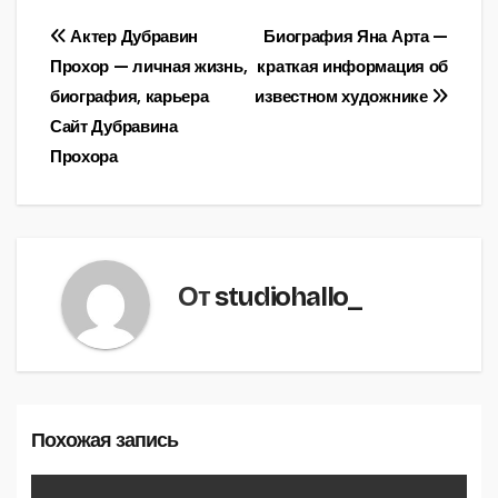
Навигация
Актер Дубравин
Биография Яна Арта —
Прохор — личная жизнь,
краткая информация об
по
биография, карьера
известном художнике
записям
Сайт Дубравина
Прохора
От
studiohallo_
Похожая запись