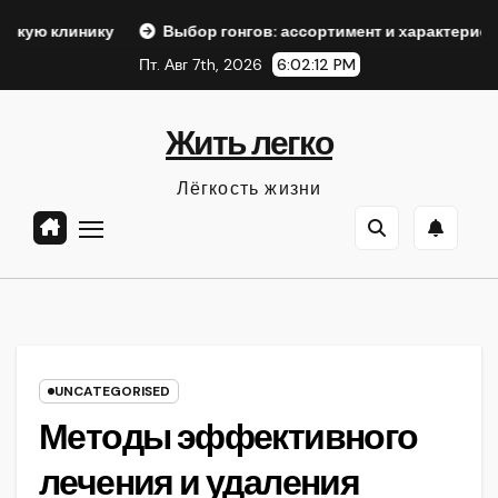
Перейти
ику
Выбор гонгов: ассортимент и характеристики
О
к
Пт. Авг 7th, 2026
6:02:13 PM
содержанию
Жить легко
Лёгкость жизни
UNCATEGORISED
Методы эффективного
лечения и удаления