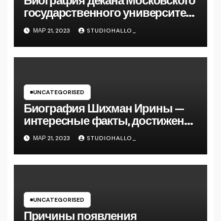
Биография декана Московского
государственного университета
Андрея Сидорова — от студента
МАР 21, 2023
STUDIOHALLO_
до руководителя
UNCATEGORISED
Биография Шихман Ирины —
интересные факты, достижения
и путь к успеху
МАР 21, 2023
STUDIOHALLO_
UNCATEGORISED
Причины появления