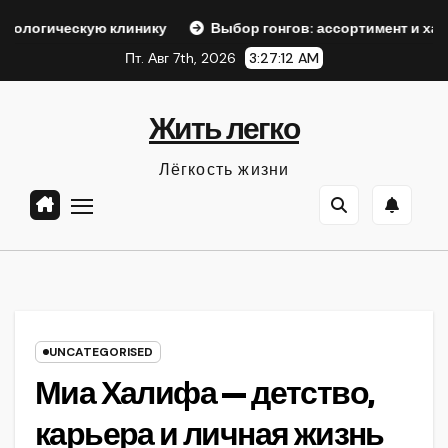
Перейти
кую клинику
Выбор гонгов: ассортимент и характеристик
к
Пт. Авг 7th, 2026
3:27:13 AM
содержанию
Жить легко
Лёгкость жизни
UNCATEGORISED
Миа Халифа — детство,
карьера и личная жизнь