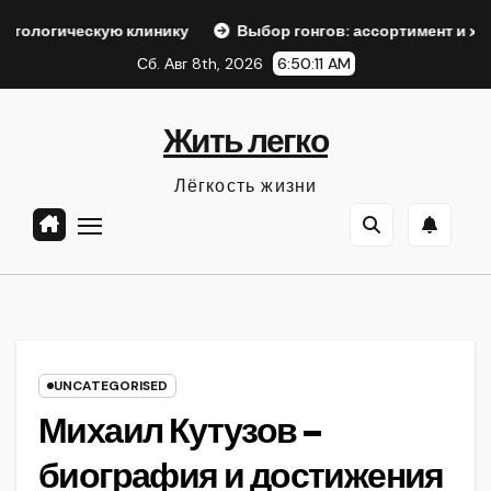
Перейти
кую клинику
Выбор гонгов: ассортимент и характеристик
к
Сб. Авг 8th, 2026
6:50:13 AM
содержанию
Жить легко
Лёгкость жизни
UNCATEGORISED
Михаил Кутузов –
биография и достижения