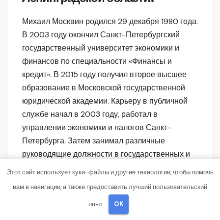
Михаил Москвин родился 29 декабря 1980 года.
В 2003 году окончил Санкт-Петербургский
государственный университет экономики и
финансов по специальности «Финансы и
кредит». В 2015 году получил второе высшее
образование в Московской государственной
юридической академии. Карьеру в публичной
службе начал в 2003 году, работал в
управлении экономики и налогов Санкт-
Петербурга. Затем занимал различные
руководящие должности в государственных и
муниципальных органах в Санкт-Петербурге и
Этот сайт использует куки-файлы и другие технологии, чтобы помочь
Ленинградской области. В 2020 году был
вам в навигации, а также предоставить лучший пользовательский
назначен вице-губернатором Ленинградской
опыт.
OK
области по вопросам экономики.