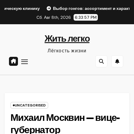
Перейти
клинику
Выбор гонгов: ассортимент и характеристики
к
Сб. Авг 8th, 2026
6:33:58 PM
содержанию
Жить легко
Лёгкость жизни
UNCATEGORISED
Михаил Москвин — вице-
губернатор