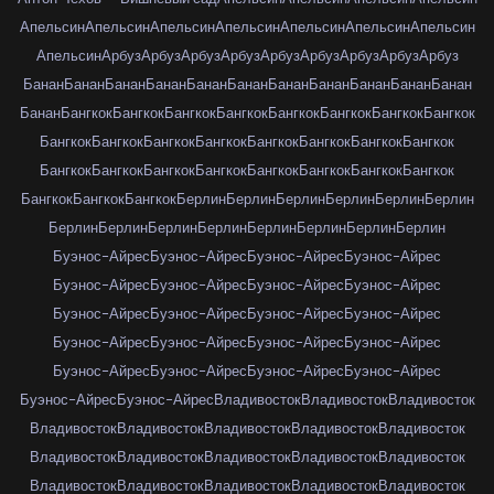
Апельсин
Апельсин
Апельсин
Апельсин
Апельсин
Апельсин
Апельсин
Апельсин
Арбуз
Арбуз
Арбуз
Арбуз
Арбуз
Арбуз
Арбуз
Арбуз
Арбуз
Банан
Банан
Банан
Банан
Банан
Банан
Банан
Банан
Банан
Банан
Банан
Банан
Бангкок
Бангкок
Бангкок
Бангкок
Бангкок
Бангкок
Бангкок
Бангкок
Бангкок
Бангкок
Бангкок
Бангкок
Бангкок
Бангкок
Бангкок
Бангкок
Бангкок
Бангкок
Бангкок
Бангкок
Бангкок
Бангкок
Бангкок
Бангкок
Бангкок
Бангкок
Бангкок
Берлин
Берлин
Берлин
Берлин
Берлин
Берлин
Берлин
Берлин
Берлин
Берлин
Берлин
Берлин
Берлин
Берлин
Буэнос-Айрес
Буэнос-Айрес
Буэнос-Айрес
Буэнос-Айрес
Буэнос-Айрес
Буэнос-Айрес
Буэнос-Айрес
Буэнос-Айрес
Буэнос-Айрес
Буэнос-Айрес
Буэнос-Айрес
Буэнос-Айрес
Буэнос-Айрес
Буэнос-Айрес
Буэнос-Айрес
Буэнос-Айрес
Буэнос-Айрес
Буэнос-Айрес
Буэнос-Айрес
Буэнос-Айрес
Буэнос-Айрес
Буэнос-Айрес
Владивосток
Владивосток
Владивосток
Владивосток
Владивосток
Владивосток
Владивосток
Владивосток
Владивосток
Владивосток
Владивосток
Владивосток
Владивосток
Владивосток
Владивосток
Владивосток
Владивосток
Владивосток