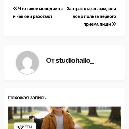
Навигация
Что такое монодиеты
Завтрак съешь сам, или
и как они работают
все о пользе первого
по
приема пищи
записям
От
studiohallo_
Похожая запись
ДИЕТЫ