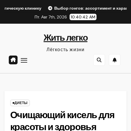
Перейти
ику
Выбор гонгов: ассортимент и характеристики
О
к
Пт. Авг 7th, 2026
10:40:44 AM
содержанию
Жить легко
Лёгкость жизни
ДИЕТЫ
Очищающий кисель для
красоты и здоровья