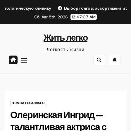
Перейти
ескую клинику
Выбор гонгов: ассортимент и характерист
к
Сб. Авг 8th, 2026
12:47:08 AM
содержанию
Жить легко
Лёгкость жизни
UNCATEGORISED
Олеринская Ингрид —
талантливая актриса с