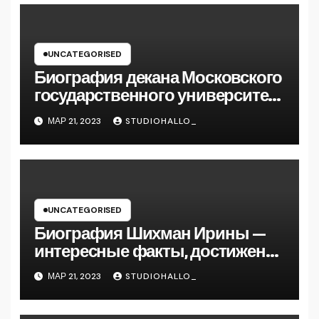
UNCATEGORISED
Биография декана Московского
государственного университета
Андрея Сидорова — от студента
МАР 21, 2023
STUDIOHALLO_
до руководителя
UNCATEGORISED
Биография Шихман Ирины —
интересные факты, достижения
и путь к успеху
МАР 21, 2023
STUDIOHALLO_