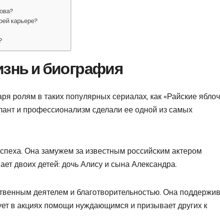
рова?
оей карьере?
?
изнь и биография
ря ролям в таких популярных сериалах, как «Райские яблоч
алант и профессионализм сделали ее одной из самых
успеха. Она замужем за известным российским актером
т двоих детей: дочь Алису и сына Александра.
твенным деятелем и благотворительностью. Она поддержив
ует в акциях помощи нуждающимся и призывает других к