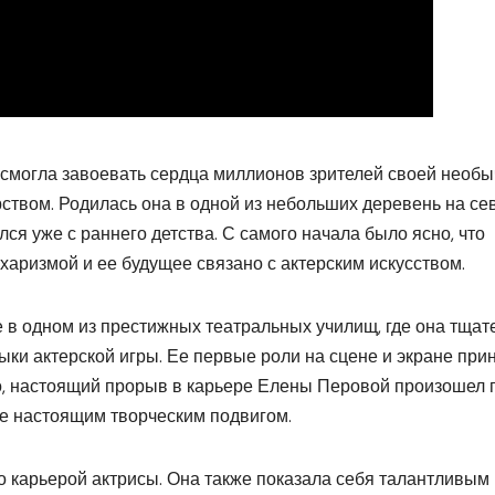
я смогла завоевать сердца миллионов зрителей своей необ
твом. Родилась она в одной из небольших деревень на се
лся уже с раннего детства. С самого начала было ясно, что
аризмой и ее будущее связано с актерским искусством.
 в одном из престижных театральных училищ, где она тщат
ыки актерской игры. Ее первые роли на сцене и экране при
о, настоящий прорыв в карьере Елены Перовой произошел 
ее настоящим творческим подвигом.
о карьерой актрисы. Она также показала себя талантливым