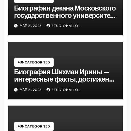
Биография декана Московского
государственного университета
Андрея Сидорова — от студента
МАР 21, 2023
STUDIOHALLO_
до руководителя
UNCATEGORISED
Биография Шихман Ирины —
интересные факты, достижения
и путь к успеху
МАР 21, 2023
STUDIOHALLO_
UNCATEGORISED