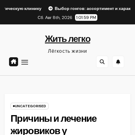
Перейти
линику
Выбор гонгов: ассортимент и характеристики
к
Сб. Авг 8th, 2026
1:02:00 PM
содержанию
Жить легко
Лёгкость жизни
UNCATEGORISED
Причины и лечение
жировиков у