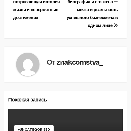
потрясающая история
биография и его жена —
по
жизни и невероятные
мечта и реальность
записям
достижения
успешного бизнесмена в
одном лице
От
znakcomstva_
Похожая запись
UNCATEGORISED