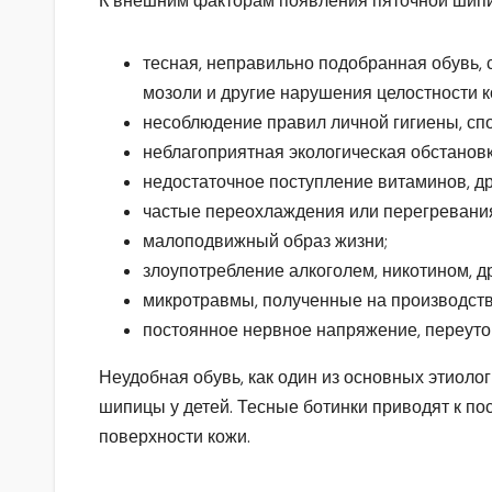
К внешним факторам появления пяточной шипи
тесная, неправильно подобранная обувь,
мозоли и другие нарушения целостности к
несоблюдение правил личной гигиены, сп
неблагоприятная экологическая обстановк
недостаточное поступление витаминов, др
частые переохлаждения или перегревани
малоподвижный образ жизни;
злоупотребление алкоголем, никотином, 
микротравмы, полученные на производстве
постоянное нервное напряжение, переуто
Неудобная обувь, как один из основных этиол
шипицы у детей. Тесные ботинки приводят к по
поверхности кожи.