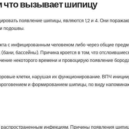
м что вызывает шипицу
ровать появление шипицы, являются 1,2 и 4. Они поражаю
и подошвы.
акта с инфицированным человеком либо через общие пред
(бани, бассейны). Причина кроется в том, что отслоившиес
ечение некоторого времени и провоцирую появление борода
доровые клетки, нарушая их функционирование. ВПЧ иниции
 ороговением и формированием шипицы, по виду напомин
ко распространенным инфекциям. Причины появления шипи