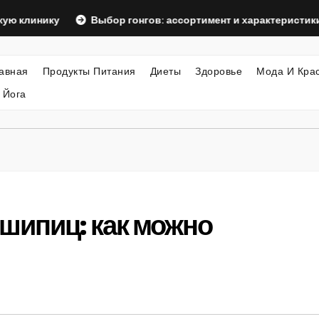
ику
Выбор гонгов: ассортимент и характеристики
О
авная
Продукты Питания
Диеты
Здоровье
Мода И Кра
 Йога
шипиц: как можно