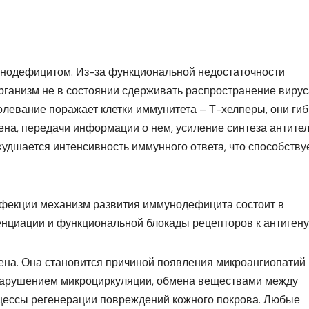
нодефицитом. Из-за функциональной недостаточности
организм не в состоянии сдерживать распространение вирус
евание поражает клетки иммунитета – Т-хелперы, они гиб
ена, передачи информации о нем, усиление синтеза антител
худшается интенсивность иммунного ответа, что способству
нфекции механизм развития иммунодефицита состоит в
нциации и функциональной блокады рецепторов к антигену
ена. Она становится причиной появления микроангиопатий 
нарушением микроциркуляции, обмена веществами между
оцессы регенерации повреждений кожного покрова. Любые