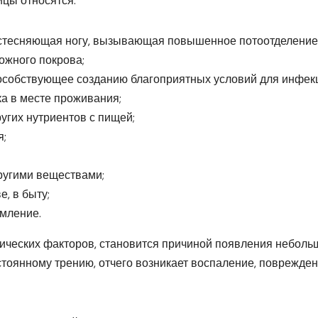
цы относятся:
 стесняющая ногу, вызывающая повышенное потоотделение
ожного покрова;
особствующее созданию благоприятных условий для инфек
а в месте проживания;
угих нутриентов с пищей;
я;
другими веществами;
, в быту;
мление.
огических факторов, становится причиной появления неболь
стоянному трению, отчего возникает воспаление, поврежде