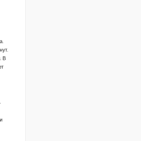
а.
нут.
. В
ет
.
и