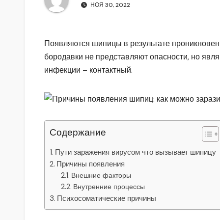
р
m
НОЯ 30, 2022
l
а
a
в
Появляются шипицы в результате проникновени
s
и
бородавки не представляют опасности, но явл
s
т
инфекции – контактный.
n
ь
i
k
i
Содержание
Пути заражения вирусом что вызывает шипицу
Причины появления
Внешние факторы
Внутренние процессы
Психосоматические причины