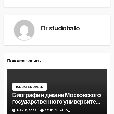
От
studiohallo_
Похожая запись
UNCATEGORISED
Биография декана Московского
государственного университета
Андрея Сидорова — от студента
МАР 21, 2023
STUDIOHALLO_