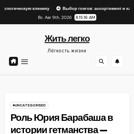
Перейти
ую клинику
Выбор гонгов: ассортимент и характеристики
к
Вс. Авг 9th, 2026
8:15:17 AM
содержанию
Жить легко
Лёгкость жизни
UNCATEGORISED
Роль Юрия Барабаша в
истории гетманства —