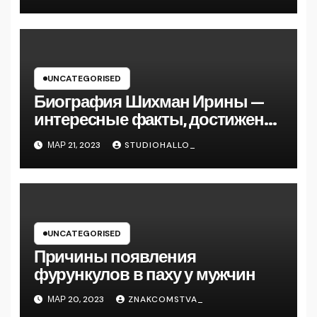
до руководителя
UNCATEGORISED
Биография Шихман Ирины —
интересные факты, достижения
и путь к успеху
МАР 21, 2023
STUDIOHALLO_
UNCATEGORISED
Причины появления
фурункулов в паху у мужчин
МАР 20, 2023
ZNAKCOMSTVA_