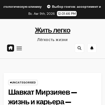
Перейти
ескую клинику
Выбор гонгов: ассортимент и характерист
к
Вс. Авг 9th, 2026
12:01:47 PM
содержанию
Жить легко
Лёгкость жизни
UNCATEGORISED
Шавкат Мирзияев —
жизнь и карьера —