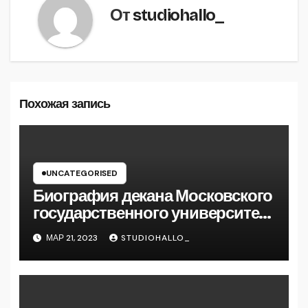
От
studiohallo_
Похожая запись
UNCATEGORISED
Биография декана Московского
государственного университета
Андрея Сидорова — от студента
МАР 21, 2023
STUDIOHALLO_
до руководителя