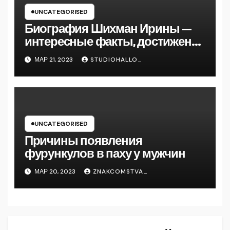
UNCATEGORISED
Биография Шихман Ирины —
интересные факты, достижения
и путь к успеху
МАР 21, 2023
STUDIOHALLO_
UNCATEGORISED
Причины появления
фурункулов в паху у мужчин
МАР 20, 2023
ZNAKCOMSTVA_