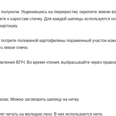
 полуночи. Уединившись на перекрестке, окропите землю в
ите к наростам спичку. Для каждой шипицы используется но
картошку.
о потрите половиной картофелины пораженный участок кожи
з левое плечо.
явления ВПЧ. Во время чтения, выбрасывайте через право
алах. Можно заговорить шипицу на нитку.
т читать на молодую луну. В них используются нити,