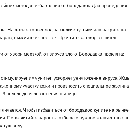
стейших методов избавления от бородавок. Для проведения
ры. Нарежьте корнеплод на мелкие кусочки или натрите на
арлю, выжмите из нее сок. Прочтите заговор от шипиц:
 от хвори мерзкой, от вируса злого. Бородавка проклятая,
 стимулирует иммунитет, ускоряет уничтожение вируса. Жм
аженному участку кожи и произносить специальное заклина
–3 недель до исчезновения шипицы.
тличается. Чтобы избавиться от бородавок, купите на рынке
ия. Пересчитайте наросты, отберите нужное количество ов
вятую воду.