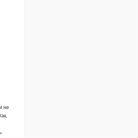
и не
ак,
ь.