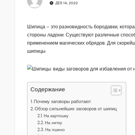
р
m
ДЕК 14, 2022
l
а
a
в
Шипица – это разновидность бородавки, которая
s
и
стороны ладони. Существуют различные спосо
s
т
применением магических обрядов. Для скорейш
n
ь
шипицы.
i
k
i
Содержание
Почему заговоры работают
Обзор сильнейших заговоров от шипиц
На картошку
На нитку
На пшено