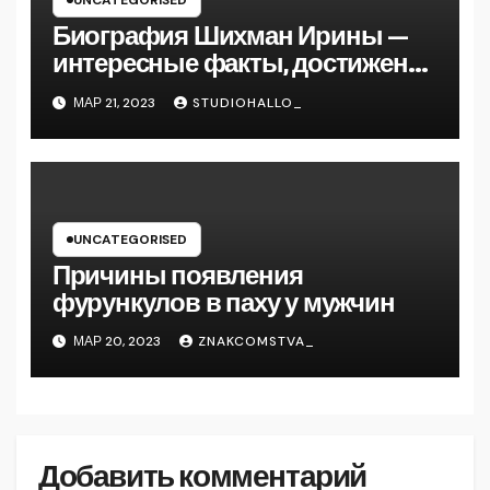
UNCATEGORISED
Биография Шихман Ирины —
интересные факты, достижения
и путь к успеху
МАР 21, 2023
STUDIOHALLO_
UNCATEGORISED
Причины появления
фурункулов в паху у мужчин
МАР 20, 2023
ZNAKCOMSTVA_
Добавить комментарий