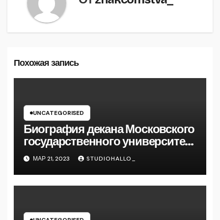
Похожая запись
UNCATEGORISED
Биография декана Московского
государственного университета
Андрея Сидорова — от студента
МАР 21, 2023
STUDIOHALLO_
до руководителя