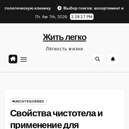
Перейти
ескую клинику
Выбор гонгов: ассортимент и характерист
к
Пт. Авг 7th, 2026
2:28:28 PM
содержанию
Жить легко
Лёгкость жизни
UNCATEGORISED
Свойства чистотела и
применение для