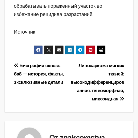
обрабатывать пораженный участок во
избежание рецидива разрастаний.
Источник
Навигация
Биография сквозь
Липосаркома мягких
баб — история, факты,
тканей:
по
эксклюзивные детали
высокодифференциров
записям
анная, плеоморфная,
миксоидная
От
znakcomstva_