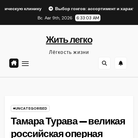
Перейти
клинику
Выбор гонгов: ассортимент и характеристики
к
Вс. Авг 9th, 2026
6:33:04 AM
содержанию
Жить легко
Лёгкость жизни
UNCATEGORISED
Тамара Турава — великая
российская оперная