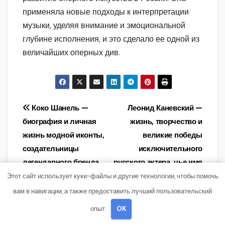
применяла новые подходы к интерпретации
музыки, уделяя внимание и эмоциональной
глубине исполнения, и это сделало ее одной из
величайших оперных див.
Навигация
Коко Шанель —
Леонид Каневский —
биография и личная
жизнь, творчество и
по
жизнь модной иконты,
великие победы
записям
создательницы
исключительного
легендарного бренда
русского актера, чье имя
Chanel,
оставит глубокий след в
Этот сайт использует куки-файлы и другие технологии, чтобы помочь
революционерки моды
истории кино и театра
вам в навигации, а также предоставить лучший пользовательский
и стиля, исторической
опыт.
OK
личности, воплотившей